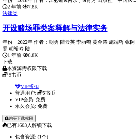
年份：2018年 作者：江必新&何东宁&肖芳 出版社：中国法...
2 年前
7.8K
法律类
开设赌场罪类案释解与法律实务
年份：2022年 作者：朝勇 陆云英 李丽鸣 黄金涛 施端哲 张阿
雯 胡裕岭 陆...
1 年前
8.8K
下载
本资源需权限下载
5
书币
VIP折扣
普通用户:
5书币
VIP会员:
免费
永久会员:
免费
购买下载权限
已有
1603
人解锁下载
包含资源:
(1个)