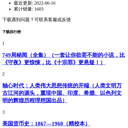
最近更新:
2022-06-16
累计销量:
1603
下载遇到问题？可联系客服或反馈
下载排行榜
1
749局秘闻（全集）（一套让你欲罢不能的小说，比
《守夜》更惊悚，比《十宗罪》更悬疑！）
2
轴心时代：人类伟大思想传统的开端（人类文明万
古江河的源头，重现中国、印度、希腊、以色列文
明的辉煌历程理想国出品）
3
美国货币史：1867—1960（精校本）