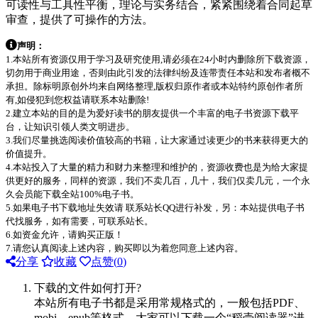
可读性与工具性平衡，理论与实务结合，紧紧围绕着合同起草
审查，提供了可操作的方法。
声明：
1.本站所有资源仅用于学习及研究使用,请必须在24小时内删除所下载资源，
切勿用于商业用途，否则由此引发的法律纠纷及连带责任本站和发布者概不
承担。除标明原创外均来自网络整理,版权归原作者或本站特约原创作者所
有,如侵犯到您权益请联系本站删除!
2.建立本站的目的是为爱好读书的朋友提供一个丰富的电子书资源下载平
台，让知识引领人类文明进步。
3.我们尽量挑选阅读价值较高的书籍，让大家通过读更少的书来获得更大的
价值提升。
4.本站投入了大量的精力和财力来整理和维护的，资源收费也是为给大家提
供更好的服务，同样的资源，我们不卖几百，几十，我们仅卖几元，一个永
久会员能下载全站100%电子书。
5.如果电子书下载地址失效请 联系站长QQ进行补发，另：本站提供电子书
代找服务，如有需要，可联系站长。
6.如资金允许，请购买正版！
7.请您认真阅读上述内容，购买即以为着您同意上述内容。
分享
收藏
点赞(
0
)
下载的文件如何打开?
本站所有电子书都是采用常规格式的，一般包括PDF、
mobi、epub等格式，大家可以下载一个“稻壳阅读器”进