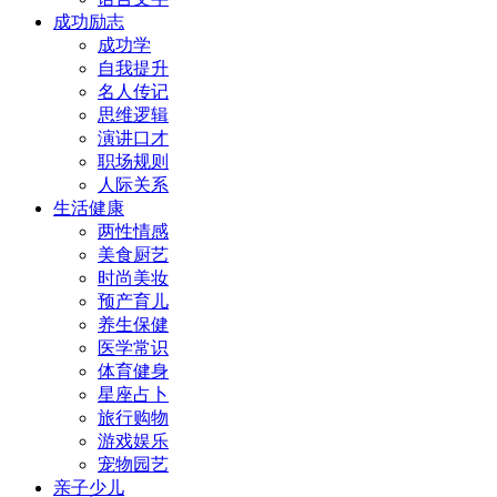
成功励志
成功学
自我提升
名人传记
思维逻辑
演讲口才
职场规则
人际关系
生活健康
两性情感
美食厨艺
时尚美妆
预产育儿
养生保健
医学常识
体育健身
星座占卜
旅行购物
游戏娱乐
宠物园艺
亲子少儿