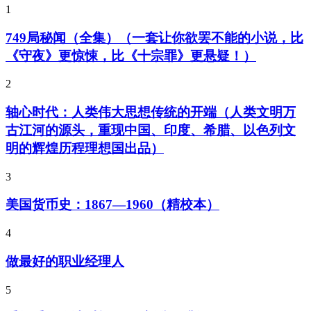
1
749局秘闻（全集）（一套让你欲罢不能的小说，比
《守夜》更惊悚，比《十宗罪》更悬疑！）
2
轴心时代：人类伟大思想传统的开端（人类文明万
古江河的源头，重现中国、印度、希腊、以色列文
明的辉煌历程理想国出品）
3
美国货币史：1867—1960（精校本）
4
做最好的职业经理人
5