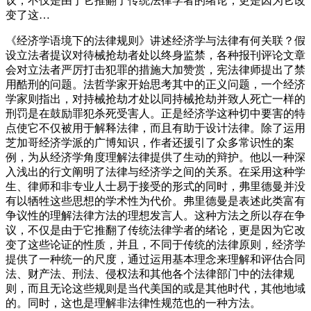
议，不仅是由于它推翻了传统法律学者的绪论，更是因为它改
变了这…
《经济学语境下的法律规则》讲述经济学与法律有何关联？假
设立法者提议对待械抢劫者处以终身监禁，各种报刊评论文章
会对立法者严厉打击犯罪的措施大加赞赏，宪法律师提出了禁
用酷刑的问题。法哲学家开始思考其中的正义问题，一个经济
学家则指出，对持械抢劫才处以同持械抢劫并致人死亡一样的
刑罚是在鼓励罪犯杀死受害人。正是经济学这种切中要害的特
点使它不仅被用于解释法律，而且有助于设计法律。除了运用
芝加哥经济学派的广博知识，作者还援引了众多常识性的案
例，为从经济学角度理解法律提供了生动的辩护。他以一种深
入浅出的行文阐明了法律与经济学之间的关系。在采用这种学
生、律师和非专业人士易于接受的形式的同时，弗里德曼并没
有以牺牲这些思想的学术性为代价。弗里德曼是表述此类富有
争议性的理解法律方法的理想发言人。这种方法之所以存在争
议，不仅是由于它推翻了传统法律学者的绪论，更是因为它改
变了这些论证的性质，并且，不同于传统的法律原则，经济学
提供了一种统一的尺度，通过运用基本理念来理解和评估合同
法、财产法、刑法、侵权法和其他各个法律部门中的法律规
则，而且无论这些规则是当代美国的或是其他时代，其他地域
的。同时，这也是理解非法律性规范也的一种方法。