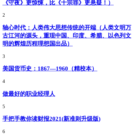
《守夜》更惊悚，比《十宗罪》更悬疑！）
2
轴心时代：人类伟大思想传统的开端（人类文明万
古江河的源头，重现中国、印度、希腊、以色列文
明的辉煌历程理想国出品）
3
美国货币史：1867—1960（精校本）
4
做最好的职业经理人
5
手把手教你读财报2021(新准则升级版)
6