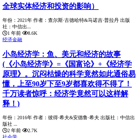
全球实体经济和投资的影响）
年份：2021年 作者：查尔斯·古德哈特&马诺吉·普拉丹 出版
社：中信出...
1 年前
8.6K
经济金融
小岛经济学：鱼、美元和经济的故事
(《小岛经济学》=《国富论》+《经济学
原理》。沉闷枯燥的科学竟然如此通俗易
懂，上至90岁下至9岁都喜欢得不得了！
千万读者惊呼：经济学竟然可以这样解
释！)
年份：2016年 作者：彼得·希夫&安德鲁·希夫 出版社：中信出
版社 ...
2 年前
2.7K
社会学