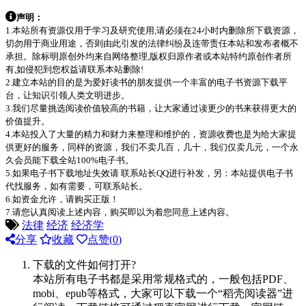
声明：
1.本站所有资源仅用于学习及研究使用,请必须在24小时内删除所下载资源，
切勿用于商业用途，否则由此引发的法律纠纷及连带责任本站和发布者概不
承担。除标明原创外均来自网络整理,版权归原作者或本站特约原创作者所
有,如侵犯到您权益请联系本站删除!
2.建立本站的目的是为爱好读书的朋友提供一个丰富的电子书资源下载平
台，让知识引领人类文明进步。
3.我们尽量挑选阅读价值较高的书籍，让大家通过读更少的书来获得更大的
价值提升。
4.本站投入了大量的精力和财力来整理和维护的，资源收费也是为给大家提
供更好的服务，同样的资源，我们不卖几百，几十，我们仅卖几元，一个永
久会员能下载全站100%电子书。
5.如果电子书下载地址失效请 联系站长QQ进行补发，另：本站提供电子书
代找服务，如有需要，可联系站长。
6.如资金允许，请购买正版！
7.请您认真阅读上述内容，购买即以为着您同意上述内容。
法律
经济
经济学
分享
收藏
点赞(
0
)
下载的文件如何打开?
本站所有电子书都是采用常规格式的，一般包括PDF、
mobi、epub等格式，大家可以下载一个“稻壳阅读器”进