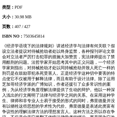
类型：
PDF
大小：
30.98 MB
页数：
407 /
427
ISBN NO：
7503645814
《经济学语境下的法律规则》讲述经济学与法律有何关联？假
设立法者提议对待械抢劫者处以终身监禁，各种报刊评论文章
会对立法者严厉打击犯罪的措施大加赞赏，宪法律师提出了禁
用酷刑的问题。法哲学家开始思考其中的正义问题，一个经济
学家则指出，对持械抢劫才处以同持械抢劫并致人死亡一样的
刑罚是在鼓励罪犯杀死受害人。正是经济学这种切中要害的特
点使它不仅被用于解释法律，而且有助于设计法律。除了运用
芝加哥经济学派的广博知识，作者还援引了众多常识性的案
例，为从经济学角度理解法律提供了生动的辩护。他以一种深
入浅出的行文阐明了法律与经济学之间的关系。在采用这种学
生、律师和非专业人士易于接受的形式的同时，弗里德曼并没
有以牺牲这些思想的学术性为代价。弗里德曼是表述此类富有
争议性的理解法律方法的理想发言人。这种方法之所以存在争