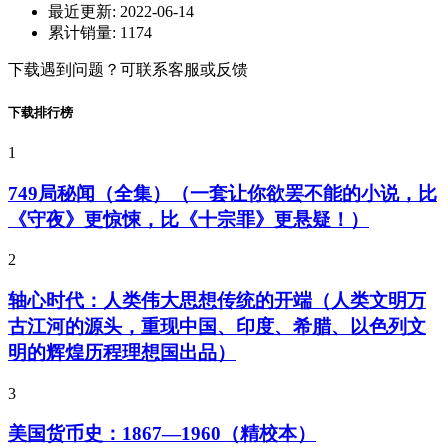
最近更新:
2022-06-14
累计销量:
1174
下载遇到问题？可联系客服或反馈
下载排行榜
1
749局秘闻（全集）（一套让你欲罢不能的小说，比
《守夜》更惊悚，比《十宗罪》更悬疑！）
2
轴心时代：人类伟大思想传统的开端（人类文明万
古江河的源头，重现中国、印度、希腊、以色列文
明的辉煌历程理想国出品）
3
美国货币史：1867—1960（精校本）