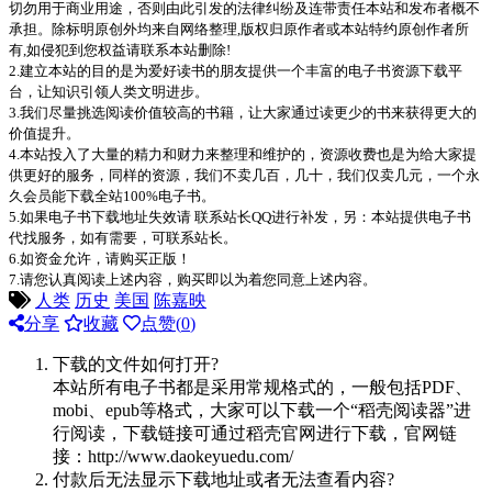
切勿用于商业用途，否则由此引发的法律纠纷及连带责任本站和发布者概不
承担。除标明原创外均来自网络整理,版权归原作者或本站特约原创作者所
有,如侵犯到您权益请联系本站删除!
2.建立本站的目的是为爱好读书的朋友提供一个丰富的电子书资源下载平
台，让知识引领人类文明进步。
3.我们尽量挑选阅读价值较高的书籍，让大家通过读更少的书来获得更大的
价值提升。
4.本站投入了大量的精力和财力来整理和维护的，资源收费也是为给大家提
供更好的服务，同样的资源，我们不卖几百，几十，我们仅卖几元，一个永
久会员能下载全站100%电子书。
5.如果电子书下载地址失效请 联系站长QQ进行补发，另：本站提供电子书
代找服务，如有需要，可联系站长。
6.如资金允许，请购买正版！
7.请您认真阅读上述内容，购买即以为着您同意上述内容。
人类
历史
美国
陈嘉映
分享
收藏
点赞(
0
)
下载的文件如何打开?
本站所有电子书都是采用常规格式的，一般包括PDF、
mobi、epub等格式，大家可以下载一个“稻壳阅读器”进
行阅读，下载链接可通过稻壳官网进行下载，官网链
接：http://www.daokeyuedu.com/
付款后无法显示下载地址或者无法查看内容?