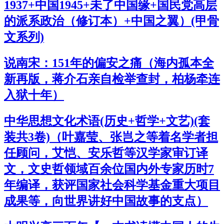
1937+中国1945+未了中国缘+国民党高层
的派系政治（修订本）+中国之翼）(甲骨
文系列)
说南宋：151年的偏安之痛（海内孤本全
新再版，蒋介石亲自检举查封，柏杨牵连
入狱十年）
中华思想文化术语(历史+哲学+文艺)(套
装共3卷)（叶嘉莹、张岂之等着名学者担
任顾问，艾恺、安乐哲等汉学家审订译
文，文史哲领域百余位国内外专家历时7
年编译，获评国家社会科学基金重大项目
成果等，向世界讲好中国故事的支点）