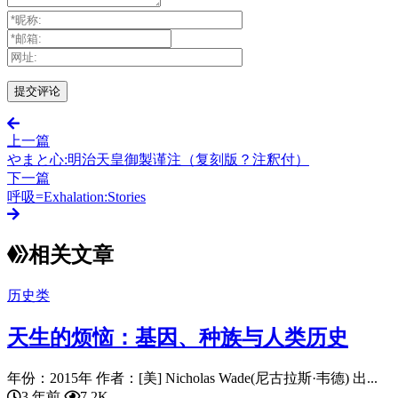
上一篇
やまと心:明治天皇御製谨注（复刻版？注釈付）
下一篇
呼吸=Exhalation:Stories
相关文章
历史类
天生的烦恼：基因、种族与人类历史
年份：2015年 作者：[美] Nicholas Wade(尼古拉斯·韦德) 出...
3 年前
7.2K