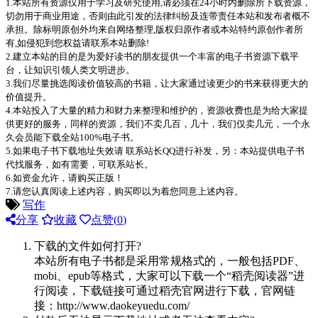
1.本站所有资源仅用于学习及研究使用,请必须在24小时内删除所下载资源，
切勿用于商业用途，否则由此引发的法律纠纷及连带责任本站和发布者概不
承担。除标明原创外均来自网络整理,版权归原作者或本站特约原创作者所
有,如侵犯到您权益请联系本站删除!
2.建立本站的目的是为爱好读书的朋友提供一个丰富的电子书资源下载平
台，让知识引领人类文明进步。
3.我们尽量挑选阅读价值较高的书籍，让大家通过读更少的书来获得更大的
价值提升。
4.本站投入了大量的精力和财力来整理和维护的，资源收费也是为给大家提
供更好的服务，同样的资源，我们不卖几百，几十，我们仅卖几元，一个永
久会员能下载全站100%电子书。
5.如果电子书下载地址失效请 联系站长QQ进行补发，另：本站提供电子书
代找服务，如有需要，可联系站长。
6.如资金允许，请购买正版！
7.请您认真阅读上述内容，购买即以为着您同意上述内容。
写作
分享
收藏
点赞(
0
)
下载的文件如何打开?
本站所有电子书都是采用常规格式的，一般包括PDF、
mobi、epub等格式，大家可以下载一个“稻壳阅读器”进
行阅读，下载链接可通过稻壳官网进行下载，官网链
接：http://www.daokeyuedu.com/