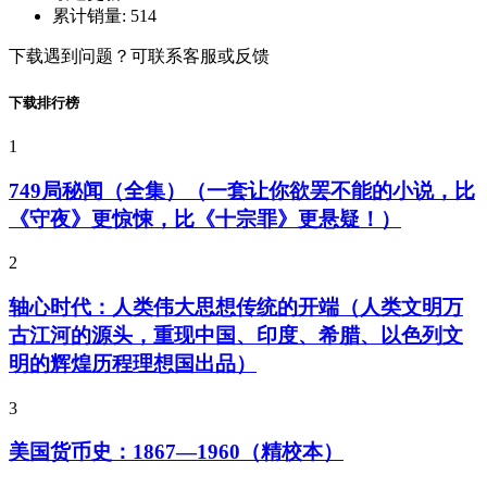
累计销量:
514
下载遇到问题？可联系客服或反馈
下载排行榜
1
749局秘闻（全集）（一套让你欲罢不能的小说，比
《守夜》更惊悚，比《十宗罪》更悬疑！）
2
轴心时代：人类伟大思想传统的开端（人类文明万
古江河的源头，重现中国、印度、希腊、以色列文
明的辉煌历程理想国出品）
3
美国货币史：1867—1960（精校本）