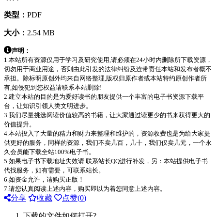
类型：
PDF
大小：
2.54 MB
声明：
1.本站所有资源仅用于学习及研究使用,请必须在24小时内删除所下载资源，
切勿用于商业用途，否则由此引发的法律纠纷及连带责任本站和发布者概不
承担。除标明原创外均来自网络整理,版权归原作者或本站特约原创作者所
有,如侵犯到您权益请联系本站删除!
2.建立本站的目的是为爱好读书的朋友提供一个丰富的电子书资源下载平
台，让知识引领人类文明进步。
3.我们尽量挑选阅读价值较高的书籍，让大家通过读更少的书来获得更大的
价值提升。
4.本站投入了大量的精力和财力来整理和维护的，资源收费也是为给大家提
供更好的服务，同样的资源，我们不卖几百，几十，我们仅卖几元，一个永
久会员能下载全站100%电子书。
5.如果电子书下载地址失效请 联系站长QQ进行补发，另：本站提供电子书
代找服务，如有需要，可联系站长。
6.如资金允许，请购买正版！
7.请您认真阅读上述内容，购买即以为着您同意上述内容。
分享
收藏
点赞(
0
)
下载的文件如何打开?