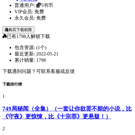
普通用户:
5书币
VIP会员:
免费
永久会员:
免费
购买下载权限
已有
1798
人解锁下载
包含资源:
(1个)
最近更新:
2022-05-21
累计销量:
1798
下载遇到问题？可联系客服或反馈
下载排行榜
1
749局秘闻（全集）（一套让你欲罢不能的小说，比
《守夜》更惊悚，比《十宗罪》更悬疑！）
2