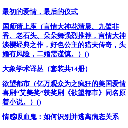
最初的爱情，最后的仪式
国师请上座（言情大神花清晨、九鹭非
香、老石头、朵朵舞强烈推荐，言情大神
淡樱经典之作，好色公主的猎夫传奇，头
婚有风险，二婚需谨慎。）()
大象学术译丛（套装共14册）
欲望都市（亿万观众为之疯狂的美国爱情
喜剧“艾美奖”获奖剧《欲望都市》同名原
着小说。）()
情感吸血鬼：如何识别并逃离病态关系