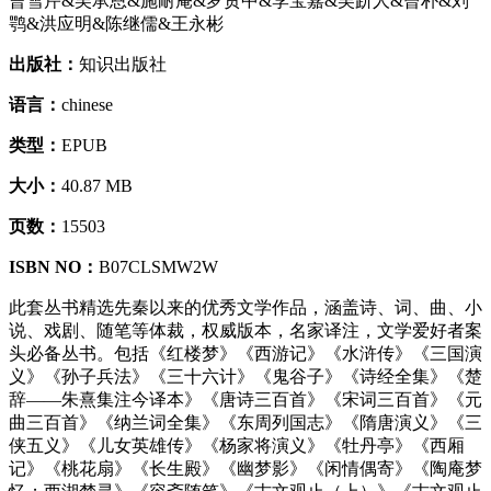
曹雪芹&吴承恩&施耐庵&罗贯中&李宝嘉&吴趼人&曾朴&刘
鹗&洪应明&陈继儒&王永彬
出版社：
知识出版社
语言：
chinese
类型：
EPUB
大小：
40.87 MB
页数：
15503
ISBN NO：
B07CLSMW2W
此套丛书精选先秦以来的优秀文学作品，涵盖诗、词、曲、小
说、戏剧、随笔等体裁，权威版本，名家译注，文学爱好者案
头必备丛书。包括《红楼梦》《西游记》《水浒传》《三国演
义》《孙子兵法》《三十六计》《鬼谷子》《诗经全集》《楚
辞——朱熹集注今译本》《唐诗三百首》《宋词三百首》《元
曲三百首》《纳兰词全集》《东周列国志》《隋唐演义》《三
侠五义》《儿女英雄传》《杨家将演义》《牡丹亭》《西厢
记》《桃花扇》《长生殿》《幽梦影》《闲情偶寄》《陶庵梦