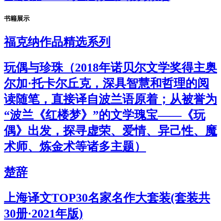
书籍展示
福克纳作品精选系列
玩偶与珍珠（2018年诺贝尔文学奖得主奥
尔加·托卡尔丘克，深具智慧和哲理的阅
读随笔，直接译自波兰语原着；从被誉为
“波兰《红楼梦》”的文学瑰宝——《玩
偶》出发，探寻虚荣、爱情、异己性、魔
术师、炼金术等诸多主题）
楚辞
上海译文TOP30名家名作大套装(套装共
30册·2021年版)