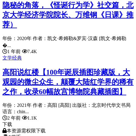
隐秘的角落，《怪诞行为学》社交篇，北
京大学经济学院院长、万维钢《日课》推
荐）
年份：2020年 作者：凯文·希姆勒&罗宾·汉森 [凯文·希姆勒
�...
1 年前
7.4K
文学经典
高阳说红楼【100年诞辰插图珍藏版，大
观园的微尘众生，颠覆大陆红学界的稀有
之作，收录60幅故宫博物院典藏插图】
年份：2021年 作者：高阳 [高阳] 出版社：北京时代华文书局
语言：chin...
2 年前
1.1K
下载
本资源需权限下载