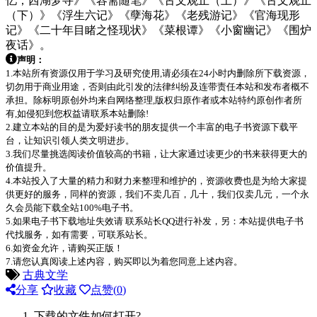
忆；西湖梦寻》《容斋随笔》《古文观止（上）》《古文观止
（下）》《浮生六记》《孽海花》《老残游记》《官海现形
记》《二十年目睹之怪现状》《菜根谭》《小窗幽记》《围炉
夜话》。
声明：
1.本站所有资源仅用于学习及研究使用,请必须在24小时内删除所下载资源，
切勿用于商业用途，否则由此引发的法律纠纷及连带责任本站和发布者概不
承担。除标明原创外均来自网络整理,版权归原作者或本站特约原创作者所
有,如侵犯到您权益请联系本站删除!
2.建立本站的目的是为爱好读书的朋友提供一个丰富的电子书资源下载平
台，让知识引领人类文明进步。
3.我们尽量挑选阅读价值较高的书籍，让大家通过读更少的书来获得更大的
价值提升。
4.本站投入了大量的精力和财力来整理和维护的，资源收费也是为给大家提
供更好的服务，同样的资源，我们不卖几百，几十，我们仅卖几元，一个永
久会员能下载全站100%电子书。
5.如果电子书下载地址失效请 联系站长QQ进行补发，另：本站提供电子书
代找服务，如有需要，可联系站长。
6.如资金允许，请购买正版！
7.请您认真阅读上述内容，购买即以为着您同意上述内容。
古典文学
分享
收藏
点赞(
0
)
下载的文件如何打开?