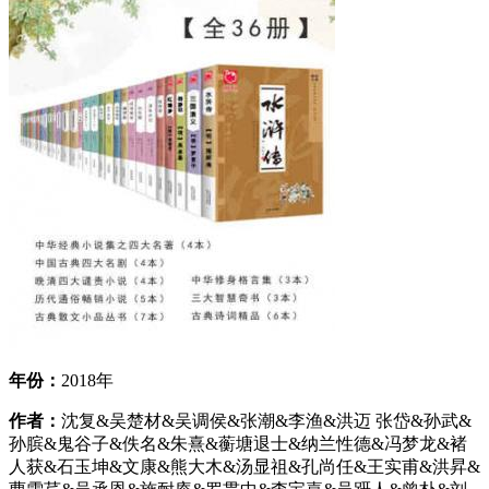
年份：
2018年
作者：
沈复&吴楚材&吴调侯&张潮&李渔&洪迈 张岱&孙武&
孙膑&鬼谷子&佚名&朱熹&蘅塘退士&纳兰性德&冯梦龙&褚
人获&石玉坤&文康&熊大木&汤显祖&孔尚任&王实甫&洪昇&