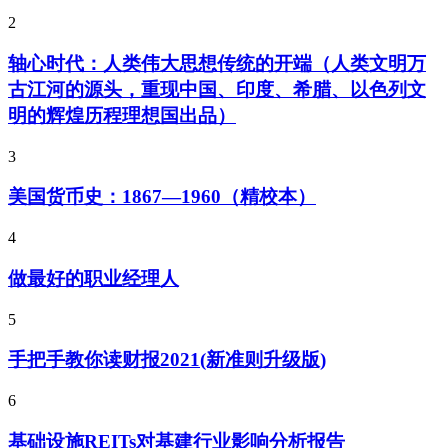
2
轴心时代：人类伟大思想传统的开端（人类文明万
古江河的源头，重现中国、印度、希腊、以色列文
明的辉煌历程理想国出品）
3
美国货币史：1867—1960（精校本）
4
做最好的职业经理人
5
手把手教你读财报2021(新准则升级版)
6
基础设施REITs对基建行业影响分析报告