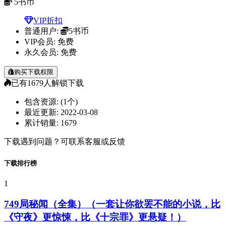
5
书币
VIP折扣
普通用户:
5书币
VIP会员:
免费
永久会员:
免费
购买下载权限
已有
1679
人解锁下载
包含资源:
(1个)
最近更新:
2022-03-08
累计销量:
1679
下载遇到问题？可联系客服或反馈
下载排行榜
1
749局秘闻（全集）（一套让你欲罢不能的小说，比
《守夜》更惊悚，比《十宗罪》更悬疑！）