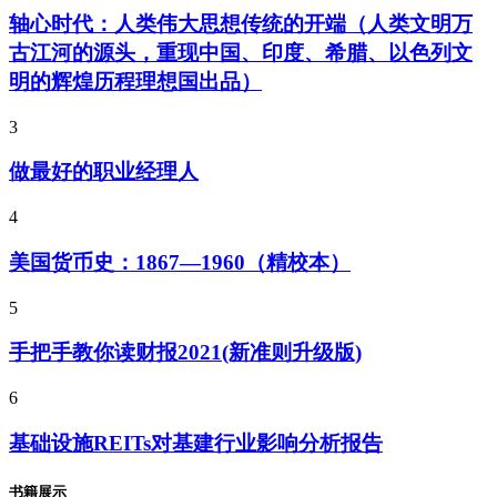
轴心时代：人类伟大思想传统的开端（人类文明万
古江河的源头，重现中国、印度、希腊、以色列文
明的辉煌历程理想国出品）
3
做最好的职业经理人
4
美国货币史：1867—1960（精校本）
5
手把手教你读财报2021(新准则升级版)
6
基础设施REITs对基建行业影响分析报告
书籍展示