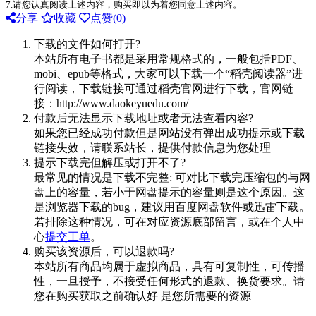
7.请您认真阅读上述内容，购买即以为着您同意上述内容。
分享
收藏
点赞(
0
)
下载的文件如何打开?
本站所有电子书都是采用常规格式的，一般包括PDF、
mobi、epub等格式，大家可以下载一个“稻壳阅读器”进
行阅读，下载链接可通过稻壳官网进行下载，官网链
接：http://www.daokeyuedu.com/
付款后无法显示下载地址或者无法查看内容?
如果您已经成功付款但是网站没有弹出成功提示或下载
链接失效，请联系站长，提供付款信息为您处理
提示下载完但解压或打开不了?
最常见的情况是下载不完整: 可对比下载完压缩包的与网
盘上的容量，若小于网盘提示的容量则是这个原因。这
是浏览器下载的bug，建议用百度网盘软件或迅雷下载。
若排除这种情况，可在对应资源底部留言，或在个人中
心
提交工单
。
购买该资源后，可以退款吗?
本站所有商品均属于虚拟商品，具有可复制性，可传播
性，一旦授予，不接受任何形式的退款、换货要求。请
您在购买获取之前确认好 是您所需要的资源