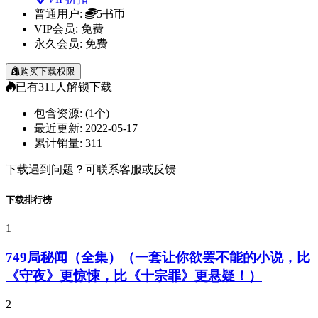
普通用户:
5书币
VIP会员:
免费
永久会员:
免费
购买下载权限
已有
311
人解锁下载
包含资源:
(1个)
最近更新:
2022-05-17
累计销量:
311
下载遇到问题？可联系客服或反馈
下载排行榜
1
749局秘闻（全集）（一套让你欲罢不能的小说，比
《守夜》更惊悚，比《十宗罪》更悬疑！）
2