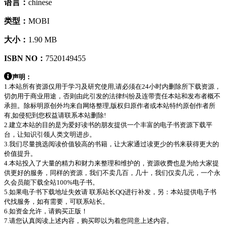
语言：
chinese
类型：
MOBI
大小：
1.90 MB
ISBN NO：
7520149455
声明：
1.本站所有资源仅用于学习及研究使用,请必须在24小时内删除所下载资源，
切勿用于商业用途，否则由此引发的法律纠纷及连带责任本站和发布者概不
承担。除标明原创外均来自网络整理,版权归原作者或本站特约原创作者所
有,如侵犯到您权益请联系本站删除!
2.建立本站的目的是为爱好读书的朋友提供一个丰富的电子书资源下载平
台，让知识引领人类文明进步。
3.我们尽量挑选阅读价值较高的书籍，让大家通过读更少的书来获得更大的
价值提升。
4.本站投入了大量的精力和财力来整理和维护的，资源收费也是为给大家提
供更好的服务，同样的资源，我们不卖几百，几十，我们仅卖几元，一个永
久会员能下载全站100%电子书。
5.如果电子书下载地址失效请 联系站长QQ进行补发，另：本站提供电子书
代找服务，如有需要，可联系站长。
6.如资金允许，请购买正版！
7.请您认真阅读上述内容，购买即以为着您同意上述内容。