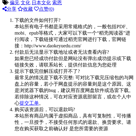
偏见
文化
日本文化
索恩
分享
收藏
点赞(
0
)
下载的文件如何打开?
本站所有电子书都是采用常规格式的，一般包括PDF、
mobi、epub等格式，大家可以下载一个“稻壳阅读器”进
行阅读，下载链接可通过稻壳官网进行下载，官网链
接：http://www.daokeyuedu.com/
付款后无法显示下载地址或者无法查看内容?
如果您已经成功付款但是网站没有弹出成功提示或下载
链接失效，请联系站长，提供付款信息为您处理
提示下载完但解压或打开不了?
最常见的情况是下载不完整: 可对比下载完压缩包的与网
盘上的容量，若小于网盘提示的容量则是这个原因。这
是浏览器下载的bug，建议用百度网盘软件或迅雷下载。
若排除这种情况，可在对应资源底部留言，或在个人中
心
提交工单
。
购买该资源后，可以退款吗?
本站所有商品均属于虚拟商品，具有可复制性，可传播
性，一旦授予，不接受任何形式的退款、换货要求。请
您在购买获取之前确认好 是您所需要的资源