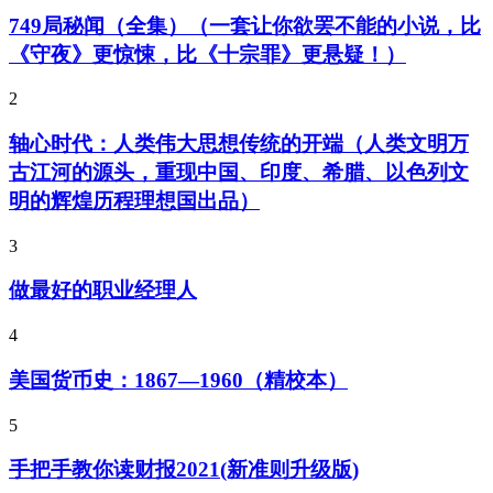
749局秘闻（全集）（一套让你欲罢不能的小说，比
《守夜》更惊悚，比《十宗罪》更悬疑！）
2
轴心时代：人类伟大思想传统的开端（人类文明万
古江河的源头，重现中国、印度、希腊、以色列文
明的辉煌历程理想国出品）
3
做最好的职业经理人
4
美国货币史：1867—1960（精校本）
5
手把手教你读财报2021(新准则升级版)