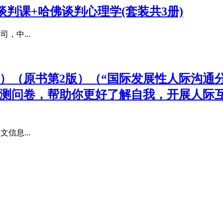
判课+哈佛谈判心理学(套装共3册)
，中...
）（原书第2版）（“国际发展性人际沟通分
自测问卷，帮助你更好了解自我，开展人际
文信息...