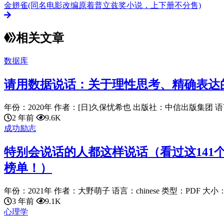
金翅雀(同名电影改编原着普立兹奖小说，上下册不分售)
相关文章
数据库
请用数据说话：关于理性思考、精确表达
年份：2020年 作者：[日]久保忧希也 出版社：中信出版集团 语言：c
2 年前
9.6K
成功励志
特别会说话的人都这样说话（看过这141
榜单！）
年份：2021年 作者：大野萌子 语言：chinese 类型：PDF 大小：18
3 年前
9.1K
心理学