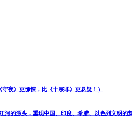
比《守夜》更惊悚，比《十宗罪》更悬疑！）
江河的源头，重现中国、印度、希腊、以色列文明的