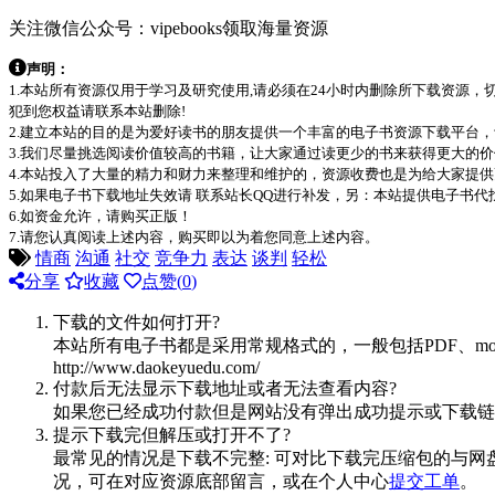
关注微信公众号：vipebooks领取海量资源
声明：
1.本站所有资源仅用于学习及研究使用,请必须在24小时内删除所下载资源
犯到您权益请联系本站删除!
2.建立本站的目的是为爱好读书的朋友提供一个丰富的电子书资源下载平台
3.我们尽量挑选阅读价值较高的书籍，让大家通过读更少的书来获得更大的
4.本站投入了大量的精力和财力来整理和维护的，资源收费也是为给大家提供
5.如果电子书下载地址失效请 联系站长QQ进行补发，另：本站提供电子书
6.如资金允许，请购买正版！
7.请您认真阅读上述内容，购买即以为着您同意上述内容。
情商
沟通
社交
竞争力
表达
谈判
轻松
分享
收藏
点赞(
0
)
下载的文件如何打开?
本站所有电子书都是采用常规格式的，一般包括PDF、mo
http://www.daokeyuedu.com/
付款后无法显示下载地址或者无法查看内容?
如果您已经成功付款但是网站没有弹出成功提示或下载链
提示下载完但解压或打开不了?
最常见的情况是下载不完整: 可对比下载完压缩包的与网
况，可在对应资源底部留言，或在个人中心
提交工单
。