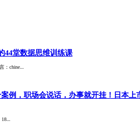
的44堂数据思维训练课
hine...
个案例，职场会说话，办事就开挂！日本上
...