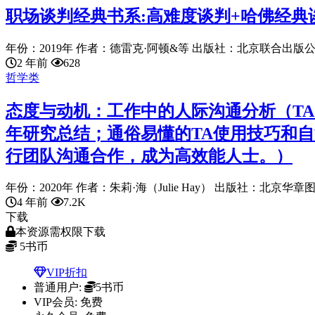
职场谈判经典书系:高难度谈判+哈佛经典谈
年份：2019年 作者：德雷克·阿顿&等 出版社：北京联合出版公司
2 年前
628
哲学类
态度与动机：工作中的人际沟通分析（TA
年研究总结；通俗易懂的TA使用技巧和
行团队沟通合作，成为高效能人士。）
年份：2020年 作者：朱莉·海（Julie Hay） 出版社：北京华章图
4 年前
7.2K
下载
本资源需权限下载
5
书币
VIP折扣
普通用户:
5书币
VIP会员:
免费