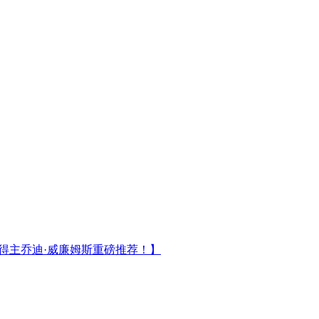
奖得主乔迪·威廉姆斯重磅推荐！】