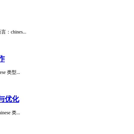
hines...
作
 类型...
与优化
e 类...