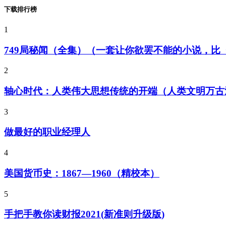
下载排行榜
1
749局秘闻（全集）（一套让你欲罢不能的小说，
2
轴心时代：人类伟大思想传统的开端（人类文明万古
3
做最好的职业经理人
4
美国货币史：1867—1960（精校本）
5
手把手教你读财报2021(新准则升级版)