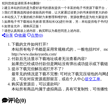
犯到您权益请联系本站删除!
2.建立本站的目的是为爱好读书的朋友提供一个丰富的电子书资源下载平台
3.我们尽量挑选阅读价值较高的书籍，让大家通过读更少的书来获得更大的
4.本站投入了大量的精力和财力来整理和维护的，资源收费也是为给大家提供
5.如果电子书下载地址失效请 联系站长QQ进行补发，另：本站提供电子书
6.如资金允许，请购买正版！
7.请您认真阅读上述内容，购买即以为着您同意上述内容。
分享
收藏
点赞(
0
)
下载的文件如何打开?
本站所有电子书都是采用常规格式的，一般包括PDF、mo
http://www.daokeyuedu.com/
付款后无法显示下载地址或者无法查看内容?
如果您已经成功付款但是网站没有弹出成功提示或下载链
提示下载完但解压或打开不了?
最常见的情况是下载不完整: 可对比下载完压缩包的与网
况，可在对应资源底部留言，或在个人中心
提交工单
。
购买该资源后，可以退款吗?
本站所有商品均属于虚拟商品，具有可复制性，可传播性
评论(0)