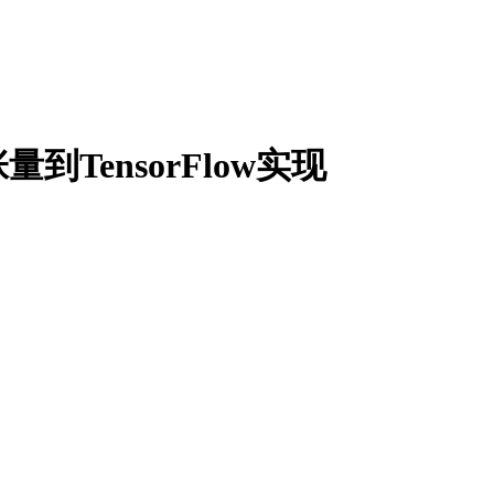
TensorFlow实现