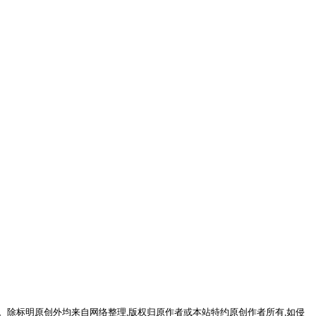
。除标明原创外均来自网络整理,版权归原作者或本站特约原创作者所有,如侵