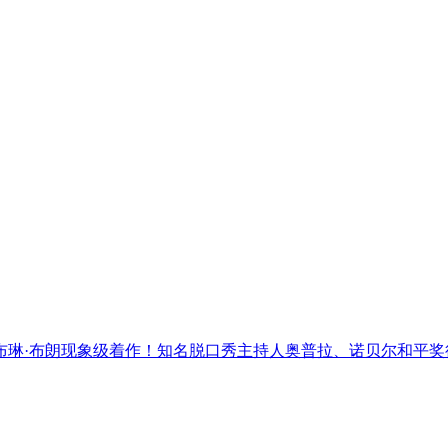
讲者布琳·布朗现象级着作！知名脱口秀主持人奥普拉、诺贝尔和平