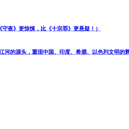
比《守夜》更惊悚，比《十宗罪》更悬疑！）
江河的源头，重现中国、印度、希腊、以色列文明的