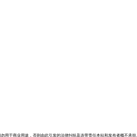
，切勿用于商业用途，否则由此引发的法律纠纷及连带责任本站和发布者概不承担