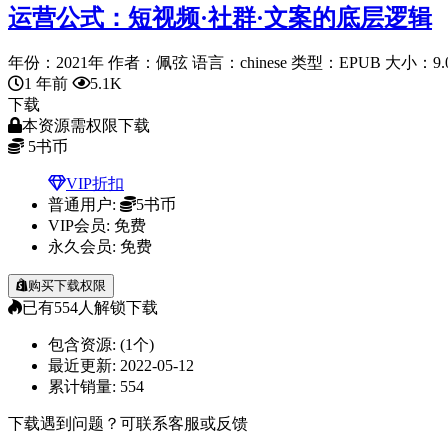
运营公式：短视频·社群·文案的底层逻辑
年份：2021年 作者：佩弦 语言：chinese 类型：EPUB 大小：9.0.
1 年前
5.1K
下载
本资源需权限下载
5
书币
VIP折扣
普通用户:
5书币
VIP会员:
免费
永久会员:
免费
购买下载权限
已有
554
人解锁下载
包含资源:
(1个)
最近更新:
2022-05-12
累计销量:
554
下载遇到问题？可联系客服或反馈