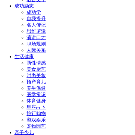
成功励志
成功学
自我提升
名人传记
思维逻辑
演讲口才
职场规则
人际关系
生活健康
两性情感
美食厨艺
时尚美妆
预产育儿
养生保健
医学常识
体育健身
星座占卜
旅行购物
游戏娱乐
宠物园艺
亲子少儿