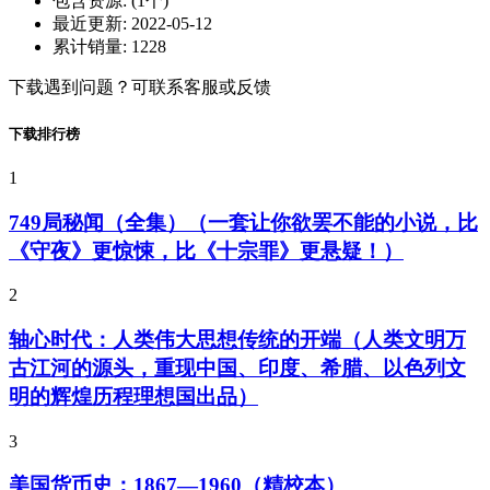
包含资源:
(1个)
最近更新:
2022-05-12
累计销量:
1228
下载遇到问题？可联系客服或反馈
下载排行榜
1
749局秘闻（全集）（一套让你欲罢不能的小说，比
《守夜》更惊悚，比《十宗罪》更悬疑！）
2
轴心时代：人类伟大思想传统的开端（人类文明万
古江河的源头，重现中国、印度、希腊、以色列文
明的辉煌历程理想国出品）
3
美国货币史：1867—1960（精校本）