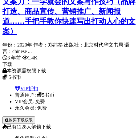
文案力：一学就会的文案写作技巧（品牌
打造、商品宣传、营销推广、新闻报
道……手把手教你快速写出打动人心的文
案）
年份：2020年 作者：郑纬筌 出版社：北京时代华文书局 语
言：chinese ...
3 年前
1.4K
下载
本资源需权限下载
5
书币
VIP折扣
普通用户:
5书币
VIP会员:
免费
永久会员:
免费
购买下载权限
已有
1228
人解锁下载