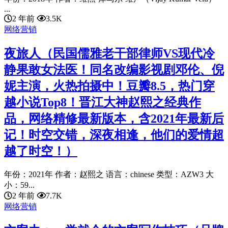
...
2 年前
3.5K
网络营销
夜旅人（民国儒雅老干部律师VS现代冷
静果敢女法医！同名改编影视剧邓伦、倪
妮主演，火热拍摄中！豆瓣8.5，热门穿
越小说Top8！晋江大神赵熙之经典作
品，网络精修最新版本，含2021年最新后
记！时空交错，深夜相逢，他们的爱情超
越了时空！）
年份：2021年 作者：赵熙之 语言：chinese 类型：AZW3 大
小：59...
2 年前
7.7K
网络营销