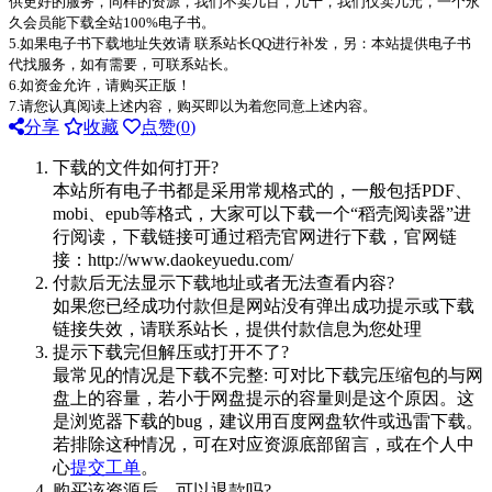
供更好的服务，同样的资源，我们不卖几百，几十，我们仅卖几元，一个永
久会员能下载全站100%电子书。
5.如果电子书下载地址失效请 联系站长QQ进行补发，另：本站提供电子书
代找服务，如有需要，可联系站长。
6.如资金允许，请购买正版！
7.请您认真阅读上述内容，购买即以为着您同意上述内容。
分享
收藏
点赞(
0
)
下载的文件如何打开?
本站所有电子书都是采用常规格式的，一般包括PDF、
mobi、epub等格式，大家可以下载一个“稻壳阅读器”进
行阅读，下载链接可通过稻壳官网进行下载，官网链
接：http://www.daokeyuedu.com/
付款后无法显示下载地址或者无法查看内容?
如果您已经成功付款但是网站没有弹出成功提示或下载
链接失效，请联系站长，提供付款信息为您处理
提示下载完但解压或打开不了?
最常见的情况是下载不完整: 可对比下载完压缩包的与网
盘上的容量，若小于网盘提示的容量则是这个原因。这
是浏览器下载的bug，建议用百度网盘软件或迅雷下载。
若排除这种情况，可在对应资源底部留言，或在个人中
心
提交工单
。
购买该资源后，可以退款吗?