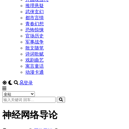
推理悬疑
武侠玄幻
都市言情
青春幻想
恐怖惊悚
官场历史
军事战争
散文随笔
诗词歌赋
戏剧曲艺
寓言童话
动漫卡通
登录
神经网络导论