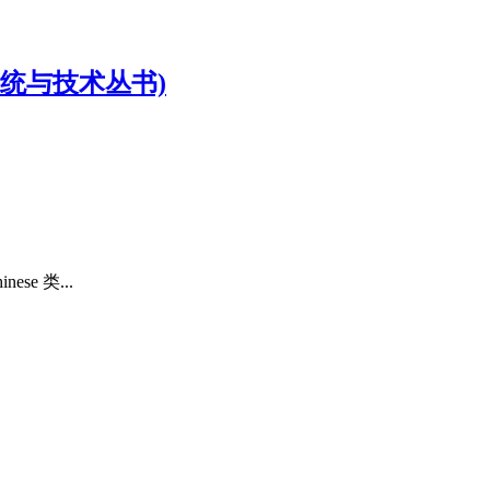
统与技术丛书)
e 类...