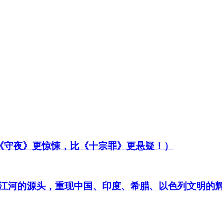
比《守夜》更惊悚，比《十宗罪》更悬疑！）
江河的源头，重现中国、印度、希腊、以色列文明的