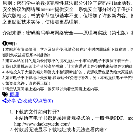
原则；密码学中的数据完整性算法部分讨论了密码学Hash函数
安全协议为网络和Internet提供安全；系统安全部分讨论
第六版相比，书的章节组织基本不变，但增加了许多新内容。如
之更贴近技术实际，使读者更易理解。
介绍来源：
密码编码学与网络安全——原理与实践（第七版）参考资料(
声明：
1.本站所有资源仅用于学习及研究使用,请必须在24小时内删除所下载资源
犯到您权益请联系本站删除!
2.建立本站的目的是为爱好读书的朋友提供一个丰富的电子书资源下载平台
3.我们尽量挑选阅读价值较高的书籍，让大家通过读更少的书来获得更大的
4.本站投入了大量的精力和财力来整理和维护的，资源收费也是为给大家提供
5.如果电子书下载地址失效请 联系站长QQ进行补发，另：本站提供电子书
6.如资金允许，请购买正版！
7.请您认真阅读上述内容，购买即以为着您同意上述内容。
原理
分享
收藏
点赞(
0
)
下载的文件如何打开?
本站所有电子书都是采用常规格式的，一般包括PDF、mo
http://www.daokeyuedu.com/
付款后无法显示下载地址或者无法查看内容?