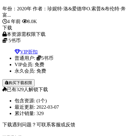
年份：2020年 作者：珍妮特·洛&爱德华O.索普&布伦特·奔
富...
4 年前
8.0K
下载
本资源需权限下载
5
书币
VIP折扣
普通用户:
5书币
VIP会员:
免费
永久会员:
免费
购买下载权限
已有
329
人解锁下载
包含资源:
(1个)
最近更新:
2022-03-07
累计销量:
329
下载遇到问题？可联系客服或反馈