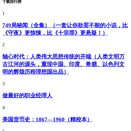
下载排行榜
1
749局秘闻（全集）（一套让你欲罢不能的小说，比
《守夜》更惊悚，比《十宗罪》更悬疑！）
2
轴心时代：人类伟大思想传统的开端（人类文明万
古江河的源头，重现中国、印度、希腊、以色列文
明的辉煌历程理想国出品）
3
做最好的职业经理人
4
美国货币史：1867—1960（精校本）