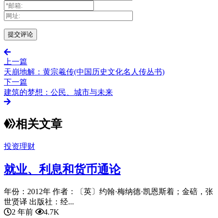
上一篇
天崩地解：黄宗羲传(中国历史文化名人传丛书)
下一篇
建筑的梦想：公民、城市与未来
相关文章
投资理财
就业、利息和货币通论
年份：2012年 作者：〔英〕约翰·梅纳德·凯恩斯着；金碚，张
世贤译 出版社：经...
2 年前
4.7K