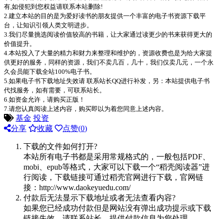
有,如侵犯到您权益请联系本站删除!
2.建立本站的目的是为爱好读书的朋友提供一个丰富的电子书资源下载平
台，让知识引领人类文明进步。
3.我们尽量挑选阅读价值较高的书籍，让大家通过读更少的书来获得更大的
价值提升。
4.本站投入了大量的精力和财力来整理和维护的，资源收费也是为给大家提
供更好的服务，同样的资源，我们不卖几百，几十，我们仅卖几元，一个永
久会员能下载全站100%电子书。
5.如果电子书下载地址失效请 联系站长QQ进行补发，另：本站提供电子书
代找服务，如有需要，可联系站长。
6.如资金允许，请购买正版！
7.请您认真阅读上述内容，购买即以为着您同意上述内容。
基金
投资
分享
收藏
点赞(
0
)
下载的文件如何打开?
本站所有电子书都是采用常规格式的，一般包括PDF、
mobi、epub等格式，大家可以下载一个“稻壳阅读器”进
行阅读，下载链接可通过稻壳官网进行下载，官网链
接：http://www.daokeyuedu.com/
付款后无法显示下载地址或者无法查看内容?
如果您已经成功付款但是网站没有弹出成功提示或下载
链接失效，请联系站长，提供付款信息为您处理