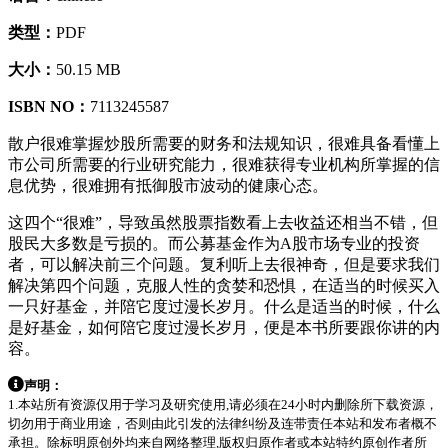
类型：
PDF
大小：
50.15 MB
ISBN NO：
7113245587
散户很难掌握炒股所需要的财务和法规知识，很难具备看懂上
市公司所需要的行业研究能力，很难获得专业机构所掌握的信
息优势，很难拥有抵御股市波动的健康心态。
这四个“很难”，导致虽然股票指数看上去收益还相当不错，但
股民大多数是亏损的。而公募基金作为A股市场专业的投资
者，可以解决前三个问题。复利听上去很神奇，但是要求我们
解决第四个问题，克服人性的贪婪和恐惧，在适当的时候买入
一只好基金，并陪它度过漫长岁月。什么是适当的时候，什么
是好基金，如何陪它度过漫长岁月，便是本书所要跟你讲的内
容。
声明：
1.本站所有资源仅用于学习及研究使用,请必须在24小时内删除所下载资源，
切勿用于商业用途，否则由此引发的法律纠纷及连带责任本站和发布者概不
承担。除标明原创外均来自网络整理,版权归原作者或本站特约原创作者所