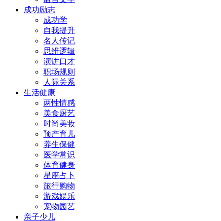
成功励志
成功学
自我提升
名人传记
思维逻辑
演讲口才
职场规则
人际关系
生活健康
两性情感
美食厨艺
时尚美妆
预产育儿
养生保健
医学常识
体育健身
星座占卜
旅行购物
游戏娱乐
宠物园艺
亲子少儿