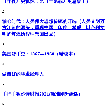
《守夜》更惊悚，比《十宗罪》更悬疑！）
2
轴心时代：人类伟大思想传统的开端（人类文明万
古江河的源头，重现中国、印度、希腊、以色列文
明的辉煌历程理想国出品）
3
美国货币史：1867—1960（精校本）
4
做最好的职业经理人
5
手把手教你读财报2021(新准则升级版)
6