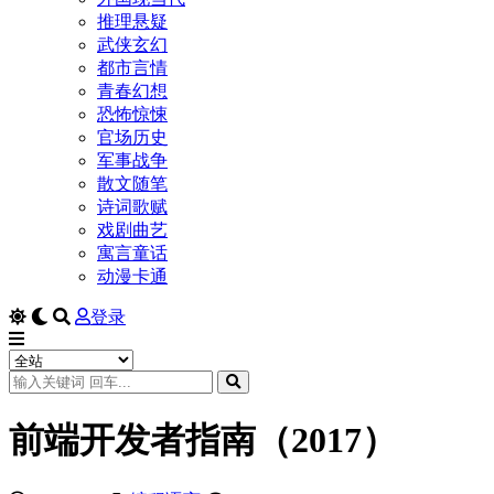
推理悬疑
武侠玄幻
都市言情
青春幻想
恐怖惊悚
官场历史
军事战争
散文随笔
诗词歌赋
戏剧曲艺
寓言童话
动漫卡通
登录
前端开发者指南（2017）