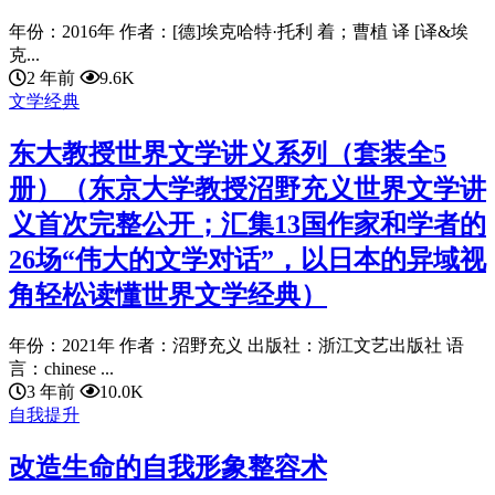
年份：2016年 作者：[德]埃克哈特·托利 着；曹植 译 [译&埃
克...
2 年前
9.6K
文学经典
东大教授世界文学讲义系列（套装全5
册）（东京大学教授沼野充义世界文学讲
义首次完整公开；汇集13国作家和学者的
26场“伟大的文学对话”，以日本的异域视
角轻松读懂世界文学经典）
年份：2021年 作者：沼野充义 出版社：浙江文艺出版社 语
言：chinese ...
3 年前
10.0K
自我提升
改造生命的自我形象整容术