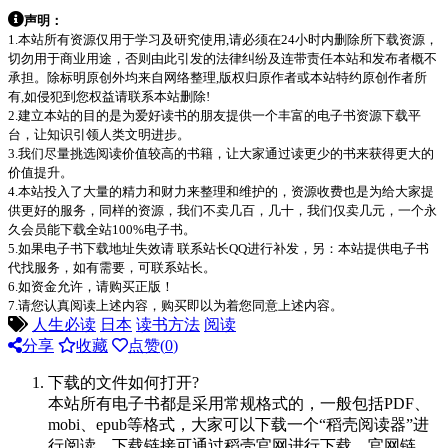
声明：
1.本站所有资源仅用于学习及研究使用,请必须在24小时内删除所下载资源，
切勿用于商业用途，否则由此引发的法律纠纷及连带责任本站和发布者概不
承担。除标明原创外均来自网络整理,版权归原作者或本站特约原创作者所
有,如侵犯到您权益请联系本站删除!
2.建立本站的目的是为爱好读书的朋友提供一个丰富的电子书资源下载平
台，让知识引领人类文明进步。
3.我们尽量挑选阅读价值较高的书籍，让大家通过读更少的书来获得更大的
价值提升。
4.本站投入了大量的精力和财力来整理和维护的，资源收费也是为给大家提
供更好的服务，同样的资源，我们不卖几百，几十，我们仅卖几元，一个永
久会员能下载全站100%电子书。
5.如果电子书下载地址失效请 联系站长QQ进行补发，另：本站提供电子书
代找服务，如有需要，可联系站长。
6.如资金允许，请购买正版！
7.请您认真阅读上述内容，购买即以为着您同意上述内容。
人生必读
日本
读书方法
阅读
分享
收藏
点赞(
0
)
下载的文件如何打开?
本站所有电子书都是采用常规格式的，一般包括PDF、
mobi、epub等格式，大家可以下载一个“稻壳阅读器”进
行阅读，下载链接可通过稻壳官网进行下载，官网链