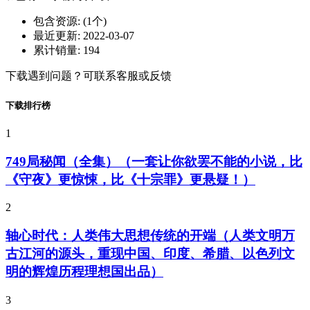
包含资源:
(1个)
最近更新:
2022-03-07
累计销量:
194
下载遇到问题？可联系客服或反馈
下载排行榜
1
749局秘闻（全集）（一套让你欲罢不能的小说，比
《守夜》更惊悚，比《十宗罪》更悬疑！）
2
轴心时代：人类伟大思想传统的开端（人类文明万
古江河的源头，重现中国、印度、希腊、以色列文
明的辉煌历程理想国出品）
3