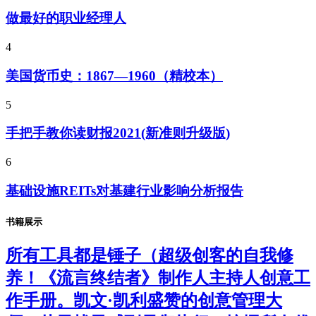
做最好的职业经理人
4
美国货币史：1867—1960（精校本）
5
手把手教你读财报2021(新准则升级版)
6
基础设施REITs对基建行业影响分析报告
书籍展示
所有工具都是锤子（超级创客的自我修
养！《流言终结者》制作人主持人创意工
作手册。凯文·凯利盛赞的创意管理大