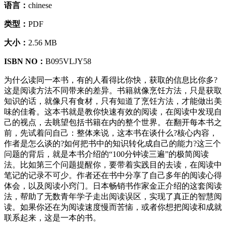
语言：
chinese
类型：
PDF
大小：
2.56 MB
ISBN NO：
B095VLJY58
为什么读同一本书，有的人看得比你快，获取的信息比你多?
这是阅读方法不同带来的差异。书籍就像烹饪方法，只是获取
知识的话，就像只有食材，只有知道了烹饪方法，才能做出美
味的佳肴。这本书就是教你快速有效的阅读，在阅读中发现自
己的视点，去眺望包括书籍在内的整个世界。在翻开每本书之
前，先试着问自己：整体来说，这本书在谈什么?核心内容，
作者是怎么谈的?如何把书中的知识转化成自己的能力?这三个
问题的背后，就是本书介绍的“100分钟读三遍”的极简阅读
法。比如第三个问题提醒你，要带着实践目的去读，在阅读中
笔记的记录不可少。作者还在书中分享了自己多年的阅读心得
体会，以及阅读小窍门。日本畅销书作家金正介绍的这套阅读
法，帮助了无数青年学子走出阅读误区，实现了真正的智慧阅
读。如果你还在为阅读速度慢而苦恼，或者你想把阅读和成就
联系起来，这是一本的书。