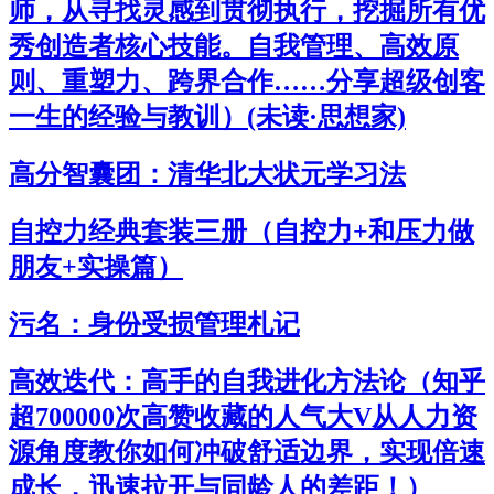
师，从寻找灵感到贯彻执行，挖掘所有优
秀创造者核心技能。自我管理、高效原
则、重塑力、跨界合作……分享超级创客
一生的经验与教训）(未读·思想家)
高分智囊团：清华北大状元学习法
自控力经典套装三册（自控力+和压力做
朋友+实操篇）
污名：身份受损管理札记
高效迭代：高手的自我进化方法论（知乎
超700000次高赞收藏的人气大V从人力资
源角度教你如何冲破舒适边界，实现倍速
成长，迅速拉开与同龄人的差距！）