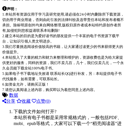
声明：
1.本站所有资源仅用于学习及研究使用,请必须在24小时内删除所下载资源，
切勿用于商业用途，否则由此引发的法律纠纷及连带责任本站和发布者概不
承担。除标明原创外均来自网络整理,版权归原作者或本站特约原创作者所
有,如侵犯到您权益请联系本站删除!
2.建立本站的目的是为爱好读书的朋友提供一个丰富的电子书资源下载平
台，让知识引领人类文明进步。
3.我们尽量挑选阅读价值较高的书籍，让大家通过读更少的书来获得更大的
价值提升。
4.本站投入了大量的精力和财力来整理和维护的，资源收费也是为给大家提
供更好的服务，同样的资源，我们不卖几百，几十，我们仅卖几元，一个永
久会员能下载全站100%电子书。
5.如果电子书下载地址失效请 联系站长QQ进行补发，另：本站提供电子书
代找服务，如有需要，可联系站长。
6.如资金允许，请购买正版！
7.请您认真阅读上述内容，购买即以为着您同意上述内容。
数据
分享
收藏
点赞(
0
)
下载的文件如何打开?
本站所有电子书都是采用常规格式的，一般包括PDF、
mobi、epub等格式，大家可以下载一个“稻壳阅读器”进