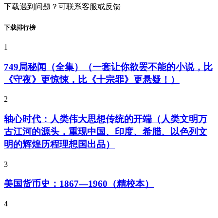
下载遇到问题？可联系客服或反馈
下载排行榜
1
749局秘闻（全集）（一套让你欲罢不能的小说，比
《守夜》更惊悚，比《十宗罪》更悬疑！）
2
轴心时代：人类伟大思想传统的开端（人类文明万
古江河的源头，重现中国、印度、希腊、以色列文
明的辉煌历程理想国出品）
3
美国货币史：1867—1960（精校本）
4