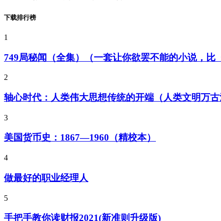
下载排行榜
1
749局秘闻（全集）（一套让你欲罢不能的小说，
2
轴心时代：人类伟大思想传统的开端（人类文明万古
3
美国货币史：1867—1960（精校本）
4
做最好的职业经理人
5
手把手教你读财报2021(新准则升级版)