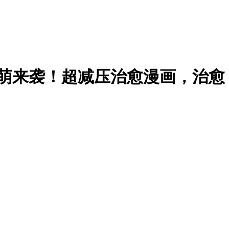
暖萌来袭！超减压治愈漫画，治愈