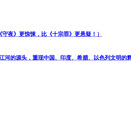
比《守夜》更惊悚，比《十宗罪》更悬疑！）
江河的源头，重现中国、印度、希腊、以色列文明的