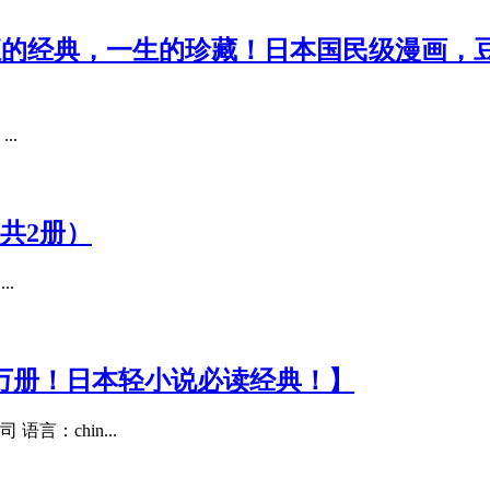
恒的经典，一生的珍藏！日本国民级漫画，豆瓣万
..
共2册）
..
00万册！日本轻小说必读经典！】
言：chin...