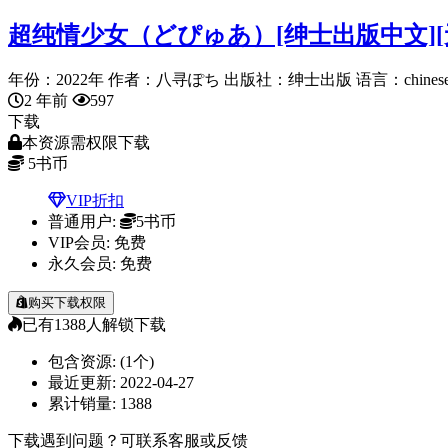
超纯情少女（どぴゅあ）[绅士出版中文][
年份：2022年 作者：八寻ぽち 出版社：绅士出版 语言：chinese 
2 年前
597
下载
本资源需权限下载
5
书币
VIP折扣
普通用户:
5书币
VIP会员:
免费
永久会员:
免费
购买下载权限
已有
1388
人解锁下载
包含资源:
(1个)
最近更新:
2022-04-27
累计销量:
1388
下载遇到问题？可联系客服或反馈