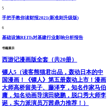
5
手把手教你读财报2021(新准则升级版)
6
基础设施REITs对基建行业影响分析报告
书籍展示
西游记漫画版全套（共20册）
镖人5（读客熊猫君出品，轰动日本的中
国漫画！《镖人》第五册轰动上市！漫画
大师高桥留美子、藤泽亨，知名作家马伯
庸，知名动画导演田晓鹏，脱口秀大师李
诞，实力派演员万茜鼎力推荐！）