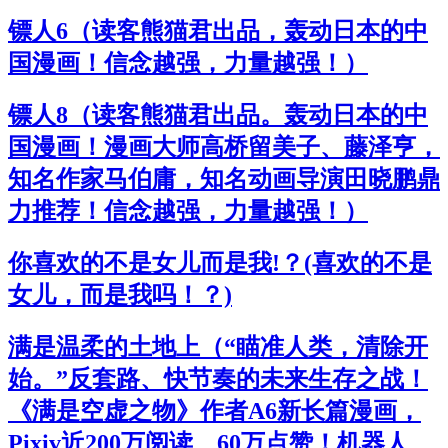
镖人6（读客熊猫君出品，轰动日本的中
国漫画！信念越强，力量越强！）
镖人8（读客熊猫君出品。轰动日本的中
国漫画！漫画大师高桥留美子、藤泽亨，
知名作家马伯庸，知名动画导演田晓鹏鼎
力推荐！信念越强，力量越强！）
你喜欢的不是女儿而是我!？(喜欢的不是
女儿，而是我吗！？)
满是温柔的土地上（“瞄准人类，清除开
始。”反套路、快节奏的未来生存之战！
《满是空虚之物》作者A6新长篇漫画，
Pixiv近200万阅读、60万点赞！机器人、