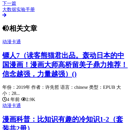
下一篇
大数据实验手册
相关文章
动漫卡通
镖人7（读客熊猫君出品。轰动日本的中
国漫画！漫画大师高桥留美子鼎力推荐！
信念越强，力量越强）()
年份：2019年 作者：许先哲 语言：chinese 类型：EPUB 大
小：28...
4 年前
2.9K
动漫卡通
漫画科普：比知识有趣的冷知识1-2（套
装共2册）