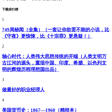
下载排行榜
1
749局秘闻（全集）（一套让你欲罢不能的小说，比
《守夜》更惊悚，比《十宗罪》更悬疑！）
2
轴心时代：人类伟大思想传统的开端（人类文明万
古江河的源头，重现中国、印度、希腊、以色列文
明的辉煌历程理想国出品）
3
做最好的职业经理人
4
美国货币史：1867—1960（精校本）