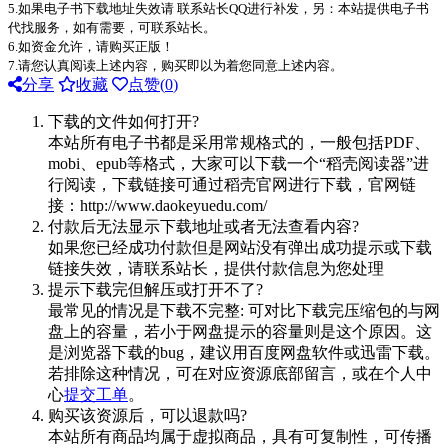
5.如果电子书下载地址失效请 联系站长QQ进行补发，另：本站提供电子书
代找服务，如有需要，可联系站长。
6.如资金允许，请购买正版！
7.请您认真阅读上述内容，购买即以为着您同意上述内容。
分享
收藏
点赞(
0
)
下载的文件如何打开?
本站所有电子书都是采用常规格式的，一般包括PDF、
mobi、epub等格式，大家可以下载一个“稻壳阅读器”进
行阅读，下载链接可通过稻壳官网进行下载，官网链
接：http://www.daokeyuedu.com/
付款后无法显示下载地址或者无法查看内容?
如果您已经成功付款但是网站没有弹出成功提示或下载
链接失效，请联系站长，提供付款信息为您处理
提示下载完但解压或打开不了?
最常见的情况是下载不完整: 可对比下载完压缩包的与网
盘上的容量，若小于网盘提示的容量则是这个原因。这
是浏览器下载的bug，建议用百度网盘软件或迅雷下载。
若排除这种情况，可在对应资源底部留言，或在个人中
心
提交工单
。
购买该资源后，可以退款吗?
本站所有商品均属于虚拟商品，具有可复制性，可传播