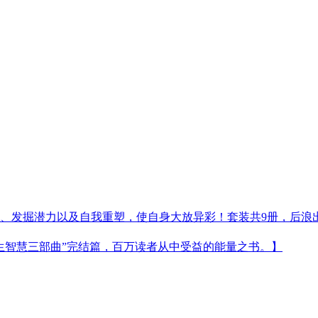
进、发掘潜力以及自我重塑，使自身大放异彩！套装共9册，后浪
生智慧三部曲”完结篇，百万读者从中受益的能量之书。】