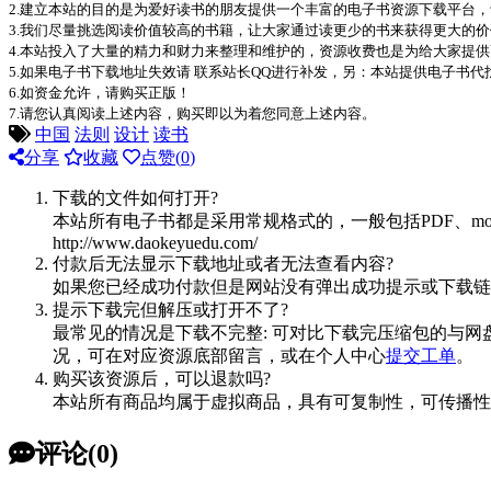
2.建立本站的目的是为爱好读书的朋友提供一个丰富的电子书资源下载平台
3.我们尽量挑选阅读价值较高的书籍，让大家通过读更少的书来获得更大的
4.本站投入了大量的精力和财力来整理和维护的，资源收费也是为给大家提供
5.如果电子书下载地址失效请 联系站长QQ进行补发，另：本站提供电子书
6.如资金允许，请购买正版！
7.请您认真阅读上述内容，购买即以为着您同意上述内容。
中国
法则
设计
读书
分享
收藏
点赞(
0
)
下载的文件如何打开?
本站所有电子书都是采用常规格式的，一般包括PDF、mo
http://www.daokeyuedu.com/
付款后无法显示下载地址或者无法查看内容?
如果您已经成功付款但是网站没有弹出成功提示或下载链
提示下载完但解压或打开不了?
最常见的情况是下载不完整: 可对比下载完压缩包的与网
况，可在对应资源底部留言，或在个人中心
提交工单
。
购买该资源后，可以退款吗?
本站所有商品均属于虚拟商品，具有可复制性，可传播性
评论(0)