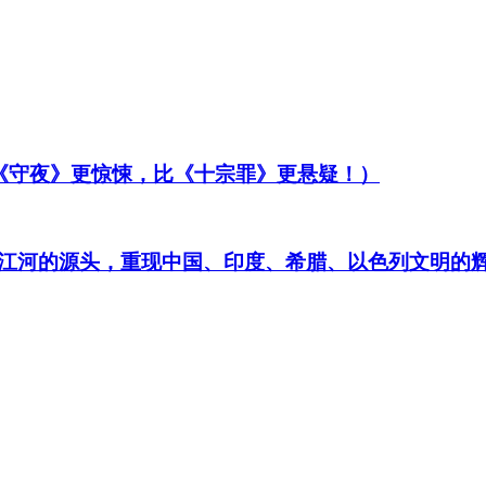
比《守夜》更惊悚，比《十宗罪》更悬疑！）
江河的源头，重现中国、印度、希腊、以色列文明的