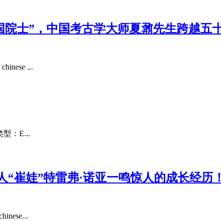
七国院士”，中国考古学大师夏鼐先生跨越
se ...
型：E...
人“崔娃”特雷弗·诺亚一鸣惊人的成长经历
se...