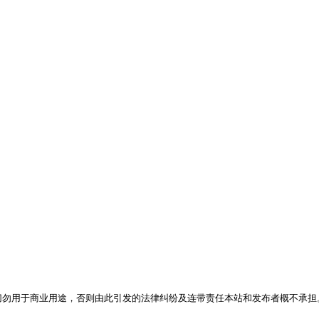
，切勿用于商业用途，否则由此引发的法律纠纷及连带责任本站和发布者概不承担