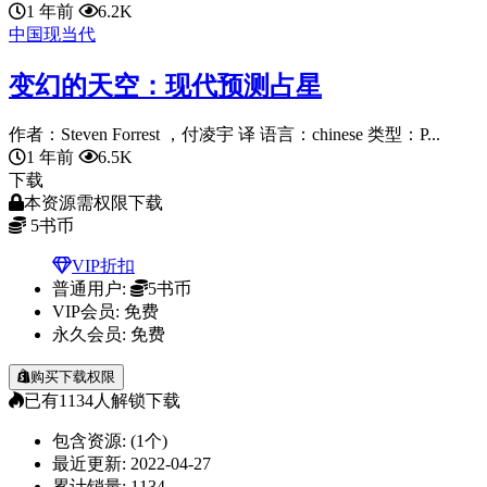
1 年前
6.2K
中国现当代
变幻的天空：现代预测占星
作者：Steven Forrest ，付凌宇 译 语言：chinese 类型：P...
1 年前
6.5K
下载
本资源需权限下载
5
书币
VIP折扣
普通用户:
5书币
VIP会员:
免费
永久会员:
免费
购买下载权限
已有
1134
人解锁下载
包含资源:
(1个)
最近更新:
2022-04-27
累计销量:
1134