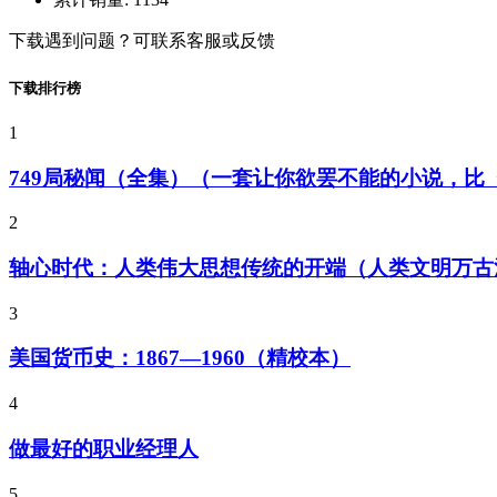
下载遇到问题？可联系客服或反馈
下载排行榜
1
749局秘闻（全集）（一套让你欲罢不能的小说，
2
轴心时代：人类伟大思想传统的开端（人类文明万古
3
美国货币史：1867—1960（精校本）
4
做最好的职业经理人
5