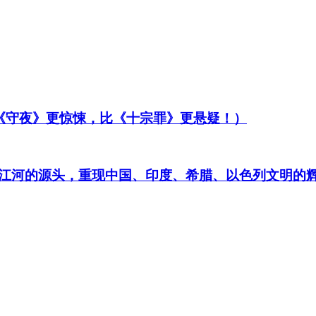
比《守夜》更惊悚，比《十宗罪》更悬疑！）
江河的源头，重现中国、印度、希腊、以色列文明的