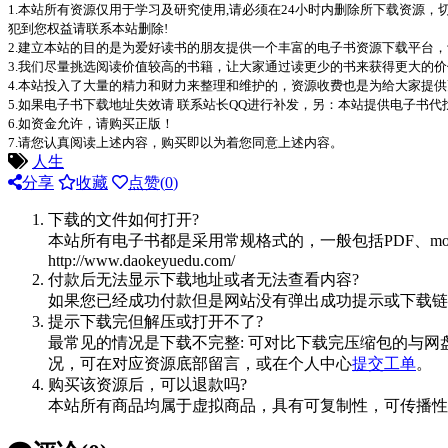
1.本站所有资源仅用于学习及研究使用,请必须在24小时内删除所下载资源
犯到您权益请联系本站删除!
2.建立本站的目的是为爱好读书的朋友提供一个丰富的电子书资源下载平台
3.我们尽量挑选阅读价值较高的书籍，让大家通过读更少的书来获得更大的
4.本站投入了大量的精力和财力来整理和维护的，资源收费也是为给大家提供
5.如果电子书下载地址失效请 联系站长QQ进行补发，另：本站提供电子书
6.如资金允许，请购买正版！
7.请您认真阅读上述内容，购买即以为着您同意上述内容。
人生
分享
收藏
点赞(
0
)
下载的文件如何打开?
本站所有电子书都是采用常规格式的，一般包括PDF、mo
http://www.daokeyuedu.com/
付款后无法显示下载地址或者无法查看内容?
如果您已经成功付款但是网站没有弹出成功提示或下载链
提示下载完但解压或打开不了?
最常见的情况是下载不完整: 可对比下载完压缩包的与网
况，可在对应资源底部留言，或在个人中心
提交工单
。
购买该资源后，可以退款吗?
本站所有商品均属于虚拟商品，具有可复制性，可传播性