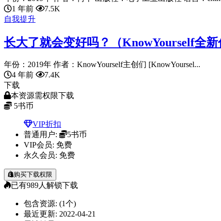
1 年前
7.5K
自我提升
长大了就会变好吗？（KnowYourse
年份：2019年 作者：KnowYourself主创们 [KnowYoursel...
4 年前
7.4K
下载
本资源需权限下载
5
书币
VIP折扣
普通用户:
5书币
VIP会员:
免费
永久会员:
免费
购买下载权限
已有
989
人解锁下载
包含资源:
(1个)
最近更新:
2022-04-21