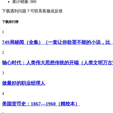
累计销量:
989
下载遇到问题？可联系客服或反馈
下载排行榜
1
749局秘闻（全集）（一套让你欲罢不能的小说，
2
轴心时代：人类伟大思想传统的开端（人类文明万古
3
做最好的职业经理人
4
美国货币史：1867—1960（精校本）