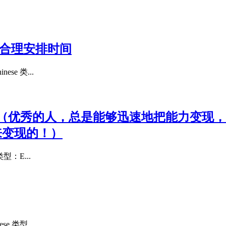
.合理安排时间
e 类...
（优秀的人，总是能够迅速地把能力变现，
来变现的！）
型：E...
 类型...