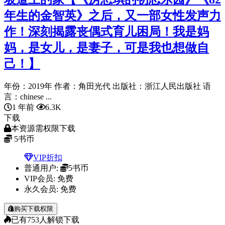
年生的金智英》之后，又一部女性发声力
作！深刻揭露丧偶式育儿困局！我是妈
妈，是女儿，是妻子，可是我也想做自
己！】
年份：2019年 作者：角田光代 出版社：浙江人民出版社 语
言：chinese ...
1 年前
6.3K
下载
本资源需权限下载
5
书币
VIP折扣
普通用户:
5书币
VIP会员:
免费
永久会员:
免费
购买下载权限
已有
753
人解锁下载