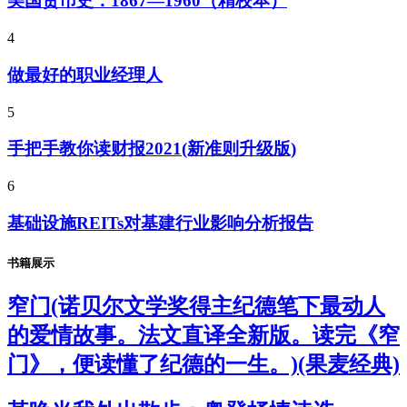
美国货币史：1867—1960（精校本）
4
做最好的职业经理人
5
手把手教你读财报2021(新准则升级版)
6
基础设施REITs对基建行业影响分析报告
书籍展示
窄门(诺贝尔文学奖得主纪德笔下最动人
的爱情故事。法文直译全新版。读完《窄
门》，便读懂了纪德的一生。)(果麦经典)