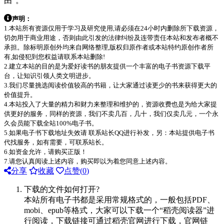
由”。
声明：
1.本站所有资源仅用于学习及研究使用,请必须在24小时内删除所下载资源，
切勿用于商业用途，否则由此引发的法律纠纷及连带责任本站和发布者概不
承担。除标明原创外均来自网络整理,版权归原作者或本站特约原创作者所
有,如侵犯到您权益请联系本站删除!
2.建立本站的目的是为爱好读书的朋友提供一个丰富的电子书资源下载平
台，让知识引领人类文明进步。
3.我们尽量挑选阅读价值较高的书籍，让大家通过读更少的书来获得更大的
价值提升。
4.本站投入了大量的精力和财力来整理和维护的，资源收费也是为给大家提
供更好的服务，同样的资源，我们不卖几百，几十，我们仅卖几元，一个永
久会员能下载全站100%电子书。
5.如果电子书下载地址失效请 联系站长QQ进行补发，另：本站提供电子书
代找服务，如有需要，可联系站长。
6.如资金允许，请购买正版！
7.请您认真阅读上述内容，购买即以为着您同意上述内容。
分享
收藏
点赞(
0
)
下载的文件如何打开?
本站所有电子书都是采用常规格式的，一般包括PDF、
mobi、epub等格式，大家可以下载一个“稻壳阅读器”进
行阅读，下载链接可通过稻壳官网进行下载，官网链