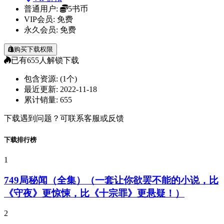
普通用户:
5书币
VIP会员:
免费
永久会员:
免费
购买下载权限
已有
655
人解锁下载
包含资源:
(1个)
最近更新:
2022-11-18
累计销量:
655
下载遇到问题？可联系客服或反馈
下载排行榜
1
749局秘闻（全集）（一套让你欲罢不能的小说，比
《守夜》更惊悚，比《十宗罪》更悬疑！）
2