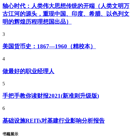
轴心时代：人类伟大思想传统的开端（人类文明万
古江河的源头，重现中国、印度、希腊、以色列文
明的辉煌历程理想国出品）
3
美国货币史：1867—1960（精校本）
4
做最好的职业经理人
5
手把手教你读财报2021(新准则升级版)
6
基础设施REITs对基建行业影响分析报告
书籍展示