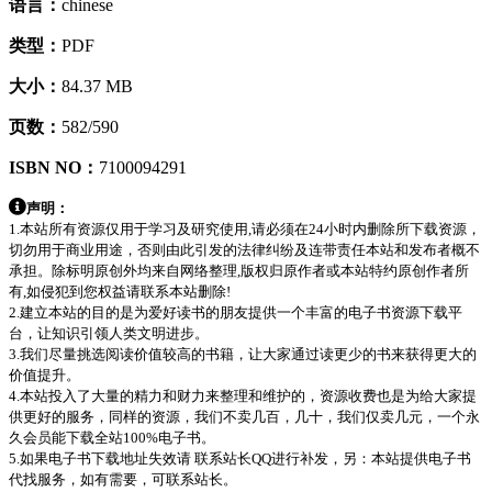
语言：
chinese
类型：
PDF
大小：
84.37 MB
页数：
582/590
ISBN NO：
7100094291
声明：
1.本站所有资源仅用于学习及研究使用,请必须在24小时内删除所下载资源，
切勿用于商业用途，否则由此引发的法律纠纷及连带责任本站和发布者概不
承担。除标明原创外均来自网络整理,版权归原作者或本站特约原创作者所
有,如侵犯到您权益请联系本站删除!
2.建立本站的目的是为爱好读书的朋友提供一个丰富的电子书资源下载平
台，让知识引领人类文明进步。
3.我们尽量挑选阅读价值较高的书籍，让大家通过读更少的书来获得更大的
价值提升。
4.本站投入了大量的精力和财力来整理和维护的，资源收费也是为给大家提
供更好的服务，同样的资源，我们不卖几百，几十，我们仅卖几元，一个永
久会员能下载全站100%电子书。
5.如果电子书下载地址失效请 联系站长QQ进行补发，另：本站提供电子书
代找服务，如有需要，可联系站长。