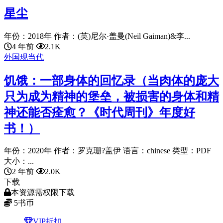
星尘
年份：2018年 作者：(英)尼尔·盖曼(Neil Gaiman)&李...
4 年前
2.1K
外国现当代
饥饿：一部身体的回忆录（当肉体的庞大
只为成为精神的堡垒，被损害的身体和精
神还能否痊愈？《时代周刊》年度好
书！）
年份：2020年 作者：罗克珊?盖伊 语言：chinese 类型：PDF
大小：...
2 年前
2.0K
下载
本资源需权限下载
5
书币
VIP折扣