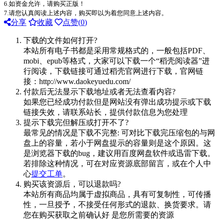
6.如资金允许，请购买正版！
7.请您认真阅读上述内容，购买即以为着您同意上述内容。
分享
收藏
点赞(
0
)
下载的文件如何打开?
本站所有电子书都是采用常规格式的，一般包括PDF、
mobi、epub等格式，大家可以下载一个“稻壳阅读器”进
行阅读，下载链接可通过稻壳官网进行下载，官网链
接：http://www.daokeyuedu.com/
付款后无法显示下载地址或者无法查看内容?
如果您已经成功付款但是网站没有弹出成功提示或下载
链接失效，请联系站长，提供付款信息为您处理
提示下载完但解压或打开不了?
最常见的情况是下载不完整: 可对比下载完压缩包的与网
盘上的容量，若小于网盘提示的容量则是这个原因。这
是浏览器下载的bug，建议用百度网盘软件或迅雷下载。
若排除这种情况，可在对应资源底部留言，或在个人中
心
提交工单
。
购买该资源后，可以退款吗?
本站所有商品均属于虚拟商品，具有可复制性，可传播
性，一旦授予，不接受任何形式的退款、换货要求。请
您在购买获取之前确认好 是您所需要的资源