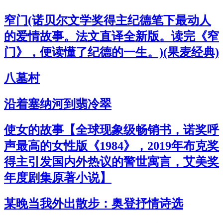
窄门(诺贝尔文学奖得主纪德笔下最动人
的爱情故事。法文直译全新版。读完《窄
门》，便读懂了纪德的一生。)(果麦经典)
八墓村
沿着塞纳河到翡冷翠
使女的故事【全球现象级畅销书，诺奖呼
声最高的女性版《1984》，2019年布克奖
得主引发国内外热议的警世寓言，艾美奖
年度剧集原著小说】
某晚当我外出散步：奥登抒情诗选