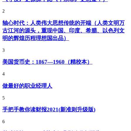
2
轴心时代：人类伟大思想传统的开端（人类文明万
古江河的源头，重现中国、印度、希腊、以色列文
明的辉煌历程理想国出品）
3
美国货币史：1867—1960（精校本）
4
做最好的职业经理人
5
手把手教你读财报2021(新准则升级版)
6