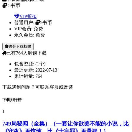
5
书币
VIP折扣
普通用户:
5书币
VIP会员:
免费
永久会员:
免费
购买下载权限
已有
764
人解锁下载
包含资源:
(1个)
最近更新:
2022-07-13
累计销量:
764
下载遇到问题？可联系客服或反馈
下载排行榜
1
749局秘闻（全集）（一套让你欲罢不能的小说，比
《守夜》更惊悚，比《十宗罪》更悬疑！）