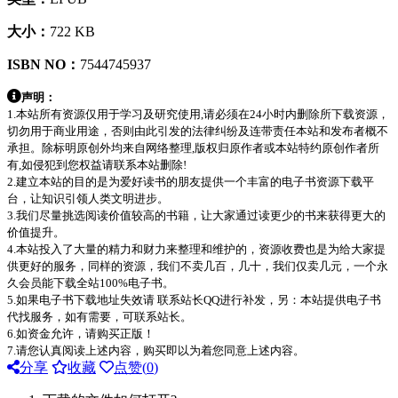
大小：
722 KB
ISBN NO：
7544745937
声明：
1.本站所有资源仅用于学习及研究使用,请必须在24小时内删除所下载资源，
切勿用于商业用途，否则由此引发的法律纠纷及连带责任本站和发布者概不
承担。除标明原创外均来自网络整理,版权归原作者或本站特约原创作者所
有,如侵犯到您权益请联系本站删除!
2.建立本站的目的是为爱好读书的朋友提供一个丰富的电子书资源下载平
台，让知识引领人类文明进步。
3.我们尽量挑选阅读价值较高的书籍，让大家通过读更少的书来获得更大的
价值提升。
4.本站投入了大量的精力和财力来整理和维护的，资源收费也是为给大家提
供更好的服务，同样的资源，我们不卖几百，几十，我们仅卖几元，一个永
久会员能下载全站100%电子书。
5.如果电子书下载地址失效请 联系站长QQ进行补发，另：本站提供电子书
代找服务，如有需要，可联系站长。
6.如资金允许，请购买正版！
7.请您认真阅读上述内容，购买即以为着您同意上述内容。
分享
收藏
点赞(
0
)