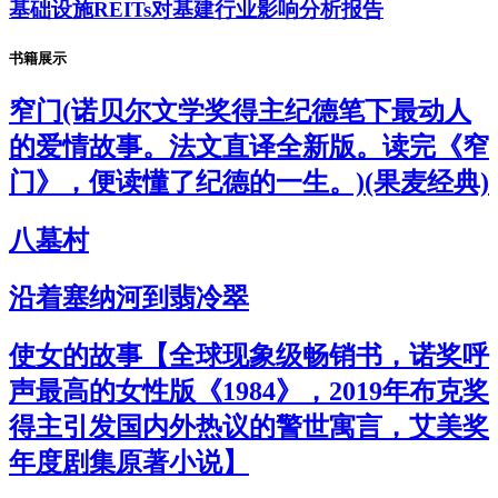
基础设施REITs对基建行业影响分析报告
书籍展示
窄门(诺贝尔文学奖得主纪德笔下最动人
的爱情故事。法文直译全新版。读完《窄
门》，便读懂了纪德的一生。)(果麦经典)
八墓村
沿着塞纳河到翡冷翠
使女的故事【全球现象级畅销书，诺奖呼
声最高的女性版《1984》，2019年布克奖
得主引发国内外热议的警世寓言，艾美奖
年度剧集原著小说】