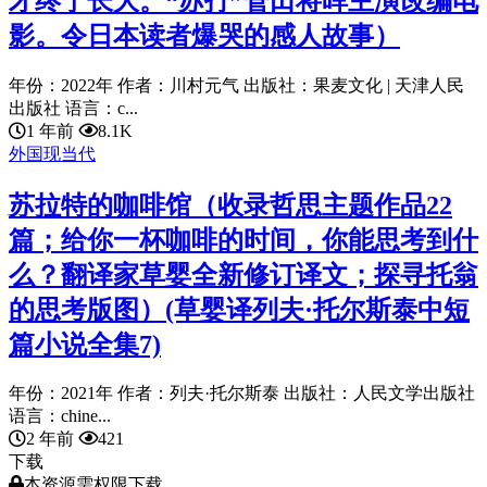
才终于长大。“苏打”菅田将晖主演改编电
影。令日本读者爆哭的感人故事）
年份：2022年 作者：川村元气 出版社：果麦文化 | 天津人民
出版社 语言：c...
1 年前
8.1K
外国现当代
苏拉特的咖啡馆（收录哲思主题作品22
篇；给你一杯咖啡的时间，你能思考到什
么？翻译家草婴全新修订译文；探寻托翁
的思考版图）(草婴译列夫·托尔斯泰中短
篇小说全集7)
年份：2021年 作者：列夫·托尔斯泰 出版社：人民文学出版社
语言：chine...
2 年前
421
下载
本资源需权限下载