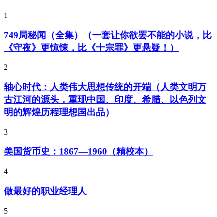
1
749局秘闻（全集）（一套让你欲罢不能的小说，比
《守夜》更惊悚，比《十宗罪》更悬疑！）
2
轴心时代：人类伟大思想传统的开端（人类文明万
古江河的源头，重现中国、印度、希腊、以色列文
明的辉煌历程理想国出品）
3
美国货币史：1867—1960（精校本）
4
做最好的职业经理人
5