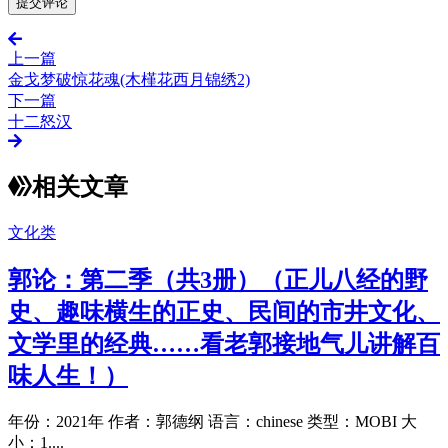
上一篇
金戈梦破惊花魂(木槿花西月锦绣2)
下一篇
十二怒汉
相关文章
文化类
郭论：第二季（共3册）（正儿八经的野
史、趣味横生的正史、民间的市井文化、
文学里的经典……看老郭接地气儿讲解百
味人生！）
年份：2021年 作者：郭德纲 语言：chinese 类型：MOBI 大
小：1....