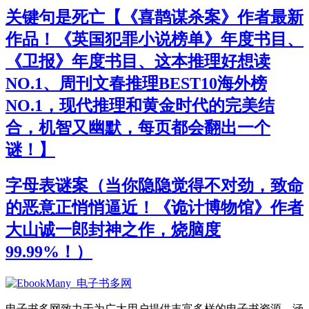
关键句是死亡【《喜鹊谋杀案》作者最新
作品！《英国犯罪小说榜单》年度书目、
《卫报》年度书目、这本推理好想读
NO.1、周刊文春推理BEST10海外榜
NO.1，现代推理和黄金时代的完美结
合，机智又幽默，每页都会翻出一个
谜！】
字母表谜案（当你隐隐觉得不对劲，致命
的恶意正悄悄逼近！《诡计博物馆》作者
大山诚一郎封神之作，烧脑度
99.99%！）
电子书多网致力于为广大用户提供丰富多样的电子书资源，涵