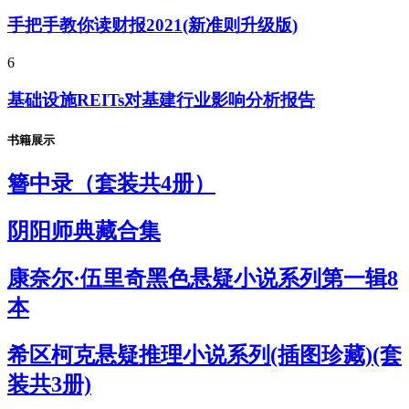
手把手教你读财报2021(新准则升级版)
6
基础设施REITs对基建行业影响分析报告
书籍展示
簪中录（套装共4册）
阴阳师典藏合集
康奈尔·伍里奇黑色悬疑小说系列第一辑8
本
希区柯克悬疑推理小说系列(插图珍藏)(套
装共3册)