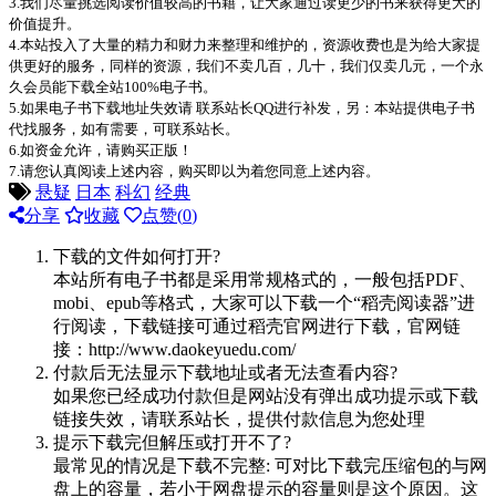
3.我们尽量挑选阅读价值较高的书籍，让大家通过读更少的书来获得更大的
价值提升。
4.本站投入了大量的精力和财力来整理和维护的，资源收费也是为给大家提
供更好的服务，同样的资源，我们不卖几百，几十，我们仅卖几元，一个永
久会员能下载全站100%电子书。
5.如果电子书下载地址失效请 联系站长QQ进行补发，另：本站提供电子书
代找服务，如有需要，可联系站长。
6.如资金允许，请购买正版！
7.请您认真阅读上述内容，购买即以为着您同意上述内容。
悬疑
日本
科幻
经典
分享
收藏
点赞(
0
)
下载的文件如何打开?
本站所有电子书都是采用常规格式的，一般包括PDF、
mobi、epub等格式，大家可以下载一个“稻壳阅读器”进
行阅读，下载链接可通过稻壳官网进行下载，官网链
接：http://www.daokeyuedu.com/
付款后无法显示下载地址或者无法查看内容?
如果您已经成功付款但是网站没有弹出成功提示或下载
链接失效，请联系站长，提供付款信息为您处理
提示下载完但解压或打开不了?
最常见的情况是下载不完整: 可对比下载完压缩包的与网
盘上的容量，若小于网盘提示的容量则是这个原因。这