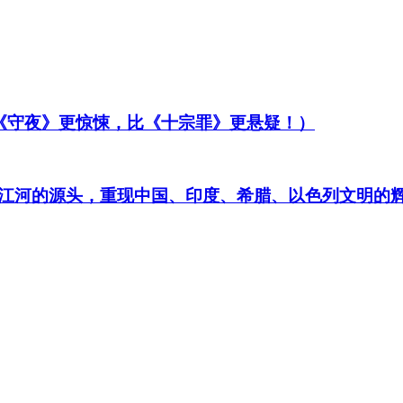
比《守夜》更惊悚，比《十宗罪》更悬疑！）
江河的源头，重现中国、印度、希腊、以色列文明的