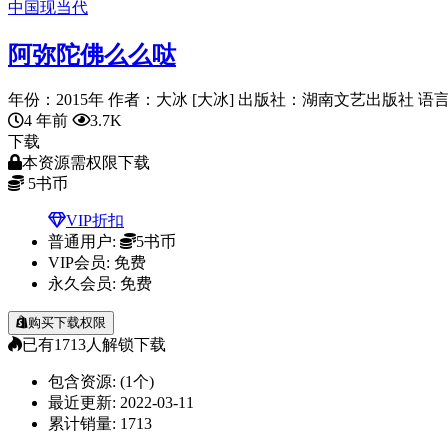
中国现当代
阿弥陀佛么么哒
年份：2015年 作者：大冰 [大冰] 出版社：湖南文艺出版社 语言：ch
4 年前
3.7K
下载
本资源需权限下载
5
书币
VIP折扣
普通用户:
5书币
VIP会员:
免费
永久会员:
免费
购买下载权限
已有
1713
人解锁下载
包含资源:
(1个)
最近更新:
2022-03-11
累计销量:
1713