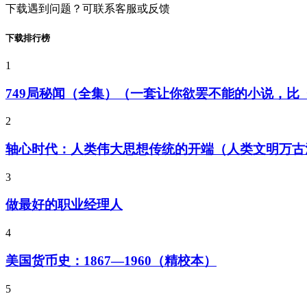
下载遇到问题？可联系客服或反馈
下载排行榜
1
749局秘闻（全集）（一套让你欲罢不能的小说，
2
轴心时代：人类伟大思想传统的开端（人类文明万古
3
做最好的职业经理人
4
美国货币史：1867—1960（精校本）
5