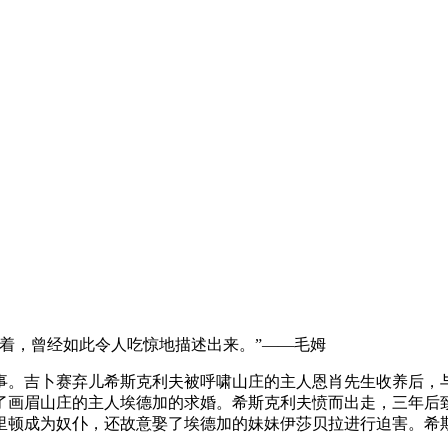
着，曾经如此令人吃惊地描述出来。”——毛姆
事。吉卜赛弃儿希斯克利夫被呼啸山庄的主人恩肖先生收养后，
了画眉山庄的主人埃德加的求婚。希斯克利夫愤而出走，三年后
里顿成为奴仆，还故意娶了埃德加的妹妹伊莎贝拉进行迫害。希