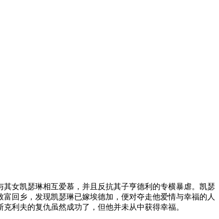
与其女凯瑟琳相互爱慕，并且反抗其子亨德利的专横暴虐。凯瑟
致富回乡，发现凯瑟琳已嫁埃德加，便对夺走他爱情与幸福的人
斯克利夫的复仇虽然成功了，但他并未从中获得幸福。