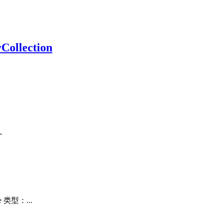
llection
介
类型：...