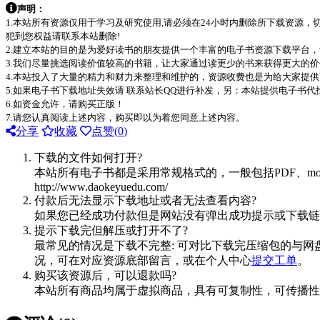
声明：
1.本站所有资源仅用于学习及研究使用,请必须在24小时内删除所下载资源
犯到您权益请联系本站删除!
2.建立本站的目的是为爱好读书的朋友提供一个丰富的电子书资源下载平台
3.我们尽量挑选阅读价值较高的书籍，让大家通过读更少的书来获得更大的
4.本站投入了大量的精力和财力来整理和维护的，资源收费也是为给大家提供
5.如果电子书下载地址失效请 联系站长QQ进行补发，另：本站提供电子书
6.如资金允许，请购买正版！
7.请您认真阅读上述内容，购买即以为着您同意上述内容。
分享
收藏
点赞(
0
)
下载的文件如何打开?
本站所有电子书都是采用常规格式的，一般包括PDF、mo
http://www.daokeyuedu.com/
付款后无法显示下载地址或者无法查看内容?
如果您已经成功付款但是网站没有弹出成功提示或下载链
提示下载完但解压或打开不了?
最常见的情况是下载不完整: 可对比下载完压缩包的与网
况，可在对应资源底部留言，或在个人中心
提交工单
。
购买该资源后，可以退款吗?
本站所有商品均属于虚拟商品，具有可复制性，可传播性